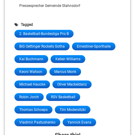
Pressesprecher Gemeinde Stahnsdorf
Tagged
2. Basketball-Bundesliga Pro B
BiG Oettinger Rockets Gotha
Ernestiner-Sporthalle
Kai Buchmann
Kellen Williams
Keoni Watson
Marcus Monk
Michael Haucke
Oliver Mackeldanz
Robin Jorch
RSV Basketball
Thomas Schoeps
Tim Modersitzki
Vladimir Pastushenko
Yannick Evans