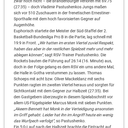
zwar noch nicht – die Brandenburger verloren mit 69:75
(27:35) – doch Vladimir Pastushenkos Jungs maßen
sich vor 510 Zuschauern in der frenetischen Ernestiner-
Sporthalle mit dem hoch favorisierten Gegner auf
Augenhöhe.
Euphorisch startete der Meister der Süd-Staffel der 2.
Basketball-Bundesliga Pro B in die Partie, lag schnell mit
19:9 in Front.
„Wir hatten im ersten Viertel zuviel Respekt,
haben das aber in der restlichen Spielzeit mehr und mehr
ablegen können“
, sagt RSV-Trainer Pastushenko. Die
Rockets bauten die Führung auf 26:14 (16. Minute) aus,
doch in der Folge gelang es dem RSV ein ums andere Mal,
die Halle in Gotha verstummen zu lassen. Thomas
Schoeps mit acht bzw. Oliver Mackeldanz mit sechs
Punkten ragten im zweiten Viertel heraus und sorgten für
Sichtkontakt mit dem Gegner zur Halbzeit (27:35). Bei
den Gastgebern überzeugte in diesem Spielabschnitt vor
allem US-Flügelspieler Marcus Monk mit sieben Punkten.
„Akeem Bennett hat Monk in der Verteidigung ansonsten
im Griff gehabt. Leider hat ihn im Angriff heute ein wenig
das Wurfpech verfolgt“
, so Pastushenko.
Ein 5:0-Lauf nach der Halbzeit brachte die Eintracht auf