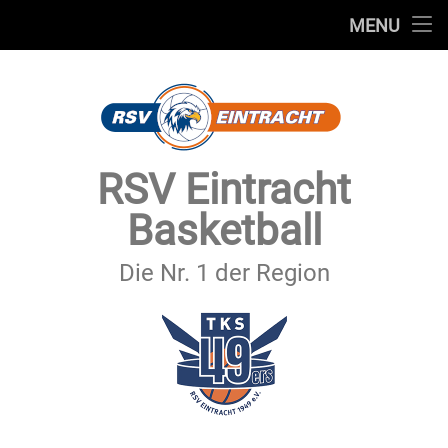
STARTSEITE
MENU
Skip
TEAMS
to
content
VEREIN
SERVICE
RSV Eintracht
SPONSOREN
Basketball
SECHSTER MANN
Die Nr. 1 der Region
KONTAKT
IMPRESSUM & DATENSCHUTZ