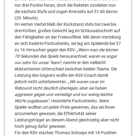
nur drei Punkte heran, doch die Raketen zündeten nun
die nächste Stufe und zogen ihrerseits auf 51:40 davon
(29. Minute).
Im vierten Viertel blieb der Rückstand stets bei zwei bis
drei Körben, großes Gewicht lag im Schlussabschnitt auf
den Fähigkeiten an der Freiwurflinie. Mit deren Verteilung
an sich haderte Pastushenko, sie lag am Spielende bei 37
zu 16 Versuchen gegen den RSV.
„Wenn man die letzten
70 Sekunden des Spiels herausrechnet, waren es sogar
nur zehn für unser Team“
, nannte er den vielleicht
eklatantesten Unterschied zwischen beiden Teams. Die
Leistung des Gegners wollte der RSV-Coach damit
jedoch nicht unterbewerten.
„Wir waren zwar im
Rebound recht deutlich überlegen, aber sie haben
aggressiv gegen uns verteidigt und nur wenig leichte
Würfe zugelassen“
, resümierte Pastushenko. Seine
Spieler wollten um jeden Preis gewinnen, das sei ihnen
anzumerken gewesen, die Effektivität seiner
Leistungsträger an diesem Abend gleichzeitig aber nicht
hoch genug dafür gewesen.
Für den RSV stachen Thomas Schoeps mit 18 Punkten