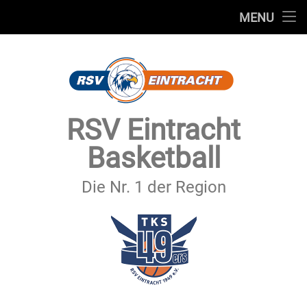
STARTSEITE
MENU
Skip
TEAMS
to
content
VEREIN
SERVICE
RSV Eintracht
SPONSOREN
Basketball
SECHSTER MANN
Die Nr. 1 der Region
KONTAKT
IMPRESSUM & DATENSCHUTZ