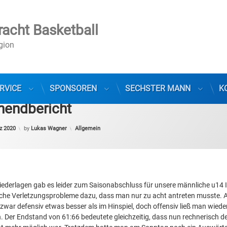
racht Basketball
egion
RVICE
SPONSOREN
SECHSTER MANN
K
endbericht
Categories:
z 2020
by
Lukas Wagner
Allgemein
ederlagen gab es leider zum Saisonabschluss für unsere männliche u14 I
iche Verletzungsprobleme dazu, dass man nur zu acht antreten musste.
zwar defensiv etwas besser als im Hinspiel, doch offensiv ließ man wieder
. Der Endstand von 61:66 bedeutete gleichzeitig, dass nun rechnerisch de