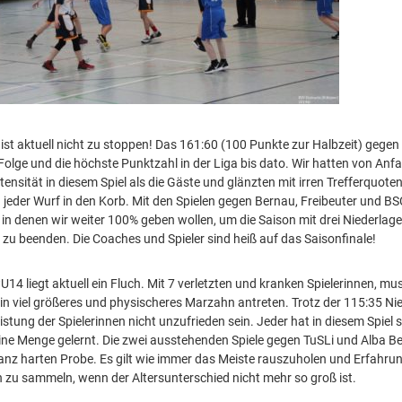
ist aktuell nicht zu stoppen! Das 161:60 (100 Punkte zur Halbzeit) geg
 Folge und die höchste Punktzahl in der Liga bis dato. Wir hatten von Anf
ensität in diesem Spiel als die Gäste und glänzten mit irren Trefferquote
ch jeder Wurf in den Korb. Mit den Spielen gegen Bernau, Freibeuter und B
, in denen wir weiter 100% geben wollen, um die Saison mit drei Niederlag
e zu beenden. Die Coaches und Spieler sind heiß auf das Saisonfinale!
14 liegt aktuell ein Fluch. Mit 7 verletzten und kranken Spielerinnen, mu
in viel größeres und physischeres Marzahn antreten. Trotz der 115:35 Ni
stung der Spielerinnen nicht unzufrieden sein. Jeder hat in diesem Spiel 
ne Menge gelernt. Die zwei ausstehenden Spiele gegen TuSLi und Alba Be
 ganz harten Probe. Es gilt wie immer das Meiste rauszuholen und Erfahrun
 zu sammeln, wenn der Altersunterschied nicht mehr so groß ist.