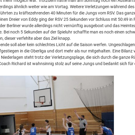
ht mehr möglich war. Trotzdem hatte man am Sonntag noch ein Auswärtss
llerdings ähnlich weiter wie am Vortag. Weitere Verletzungen während des
ührten zu kräftezehrenden 40 Minuten für die Jungs vom RSV. Das ganze S
inen Dreier von Eddy ging der RSV 25 Sekunden vor Schluss mit 50:49 in
f der Berliner wurde allerdings nicht vernünftig ausgeboxt und das Heimt
e. Bei noch 5 Sekunden auf der Spieluhr schaffte man es noch einen sch
, dieser verfehlte aber das Ziel knapp.
nde soll aber kein schlechtes Licht auf die Saison werfen. Ungeschlagen 
gestiegen in die Oberliga und dort mehr als nur mitgehalten. Eine Bilanz 
 Niederlagen steht trotz der Verletzungsplage, die sich durch die ganze 
. Coach Richard ist wahnsinnig stolz auf seine Jungs und bedankt sich für