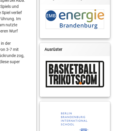
piel bei Alba.
 Spiels und
piel verlief
 Führung. Im
eam nutzte
weren Wurf
in der
Ausrüster
von 3-7 mit
Rückrunde zog,
 diese super