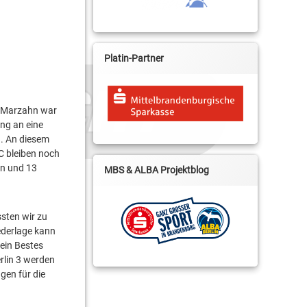
Platin-Partner
en Marzahn war
ang an eine
n. An diesem
SC bleiben noch
en und 13
MBS & ALBA Projektblog
ssten wir zu
ederlage kann
sein Bestes
rlin 3 werden
gen für die