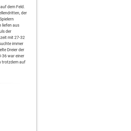
i auf dem Feld.
lendritten, der
Spielern
 liefen aus
uls der
zeit mit 27-32
ersuchte immer
te Dreier der
-36 war einer
n trotzdem auf