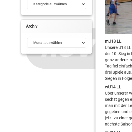
Kategorien
Archiv
Archiv
mU18 LL
Unsere U18 LL 
der 10. Sieg in
ganz andere Int
Tag fiel einfa
drei Spiele aus
Siegen in Folg
wU14 LL
Über unserer wU
sechst gegen e
man mit der Lei
gegeben und ei
jetzt zu einer
nächste Saison