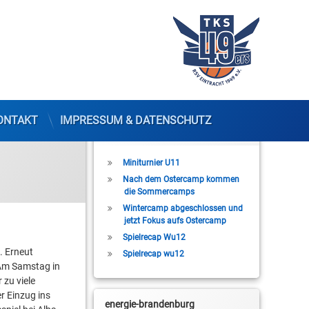
ONTAKT
IMPRESSUM & DATENSCHUTZ
Letzte Beiträge
Miniturnier U11
Nach dem Ostercamp kommen
die Sommercamps
Wintercamp abgeschlossen und
jetzt Fokus aufs Ostercamp
Spielrecap Wu12
. Erneut
Spielrecap wu12
 Am Samstag in
 zu viele
r Einzug ins
energie-brandenburg