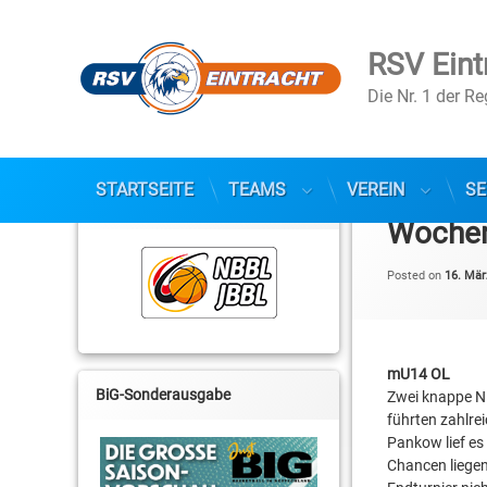
RSV Eint
Die Nr. 1 der R
Skip
to
STARTSEITE
TEAMS
VEREIN
SE
NBBL / JBBL
content
Wochen
Posted on
16. Mär
mU14 OL
BiG-Sonderausgabe
Zwei knappe Ni
führten zahlre
Pankow lief es 
Chancen liegen