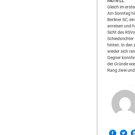
mU16 LL
Gleich im erste
Am Sonntag hie
Berliner SC, ei
anreisen und h
Sicht des RSVs 
Schiedsrichter
hinten. In den
wieder sich ra
Gegner konnte 
der Gründe wie
Rang zwei und 
Share
Facebook
Twitter