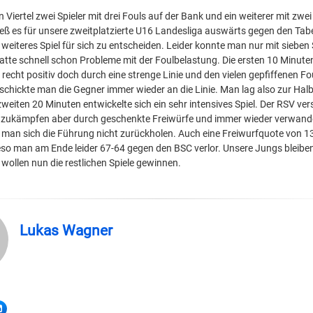
n Viertel zwei Spieler mit drei Fouls auf der Bank und ein weiterer mit zwe
ß es für unsere zweitplatzierte U16 Landesliga auswärts gegen den Tabel
n weiteres Spiel für sich zu entscheiden. Leider konnte man nur mit sieben 
atte schnell schon Probleme mit der Foulbelastung. Die ersten 10 Minuten
recht positiv doch durch eine strenge Linie und den vielen gepfiffenen Fo
 schickte man die Gegner immer wieder an die Linie. Man lag also zur Halb
 zweiten 20 Minuten entwickelte sich ein sehr intensives Spiel. Der RSV v
nzukämpfen aber durch geschenkte Freiwürfe und immer wieder verwandel
man sich die Führung nicht zurückholen. Auch eine Freiwurfquote von 13
so man am Ende leider 67-64 gegen den BSC verlor. Unsere Jungs bleibe
wollen nun die restlichen Spiele gewinnen.
Lukas Wagner
LinkedIn