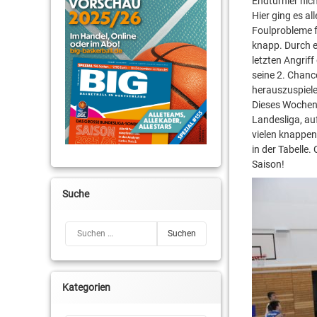
Endturnier nic
Hier ging es a
Foulprobleme f
knapp. Durch e
letzten Angrif
seine 2. Chanc
herauszuspielen
Dieses Wochene
Landesliga, auf
vielen knappen
in der Tabelle
Saison!
Suche
Suchen nach:
Kategorien