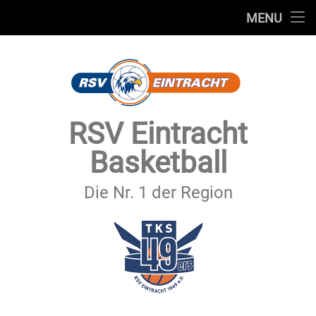
STARTSEITE
MENU
Skip
TEAMS
to
content
VEREIN
SERVICE
RSV Eintracht
SPONSOREN
Basketball
SECHSTER MANN
Die Nr. 1 der Region
KONTAKT
IMPRESSUM & DATENSCHUTZ