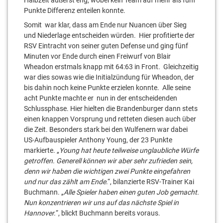
Halbzeit äußerst eng, wobei kein Team auf mehr als fünf
Punkte Differenz enteilen konnte.
Somit war klar, dass am Ende nur Nuancen über Sieg
und Niederlage entscheiden würden. Hier profitierte der
RSV Eintracht von seiner guten Defense und ging fünf
Minuten vor Ende durch einen Freiwurf von Blair
Wheadon erstmals knapp mit 64:63 in Front. Gleichzeitig
war dies sowas wie die Initialzündung für Wheadon, der
bis dahin noch keine Punkte erzielen konnte. Alle seine
acht Punkte machte er nun in der entscheidenden
Schlussphase. Hier hielten die Brandenburger dann stets
einen knappen Vorsprung und retteten diesen auch über
die Zeit. Besonders stark bei den Wulfenern war dabei
US-Aufbauspieler Anthony Young, der 23 Punkte
markierte. „
Young hat heute teilweise unglaubliche Würfe
getroffen. Generell können wir aber sehr zufrieden sein,
denn wir haben die wichtigen zwei Punkte eingefahren
und nur das zählt am Ende
.“, bilanzierte RSV-Trainer Kai
Buchmann. „
Alle Spieler haben einen guten Job gemacht.
Nun konzentrieren wir uns auf das nächste Spiel in
Hannover.
“, blickt Buchmann bereits voraus.