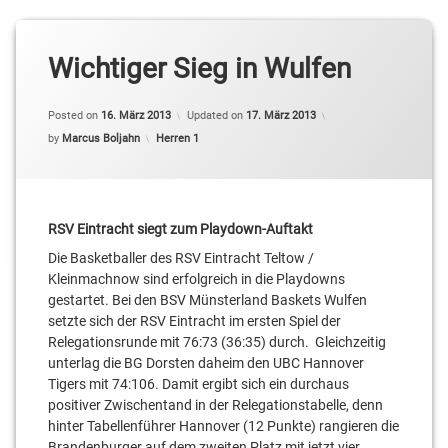
Wichtiger Sieg in Wulfen
Posted on
16. März 2013
Updated on
17. März 2013
Categories:
by
Marcus Boljahn
Herren 1
RSV Eintracht siegt zum Playdown-Auftakt
Die Basketballer des RSV Eintracht Teltow /
Kleinmachnow sind erfolgreich in die Playdowns
gestartet. Bei den BSV Münsterland Baskets Wulfen
setzte sich der RSV Eintracht im ersten Spiel der
Relegationsrunde mit 76:73 (36:35) durch. Gleichzeitig
unterlag die BG Dorsten daheim den UBC Hannover
Tigers mit 74:106. Damit ergibt sich ein durchaus
positiver Zwischentand in der Relegationstabelle, denn
hinter Tabellenführer Hannover (12 Punkte) rangieren die
Brandenburger auf dem zweiten Platz mit jetzt vier