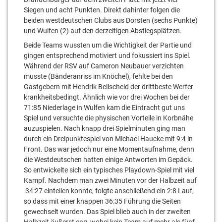
Siegen und acht Punkten. Direkt dahinter folgen die
beiden westdeutschen Clubs aus Dorsten (sechs Punkte)
und Wulfen (2) auf den derzeitigen Abstiegsplätzen.
Beide Teams wussten um die Wichtigkeit der Partie und
gingen entsprechend motiviert und fokussiert ins Spiel.
Während der RSV auf Cameron Neubauer verzichten
musste (Bänderanriss im Knöchel), fehlte bei den
Gastgebern mit Hendrik Bellscheid der drittbeste Werfer
krankheitsbedingt. Ähnlich wie vor drei Wochen bei der
71:85 Niederlage in Wulfen kam die Eintracht gut uns
Spiel und versuchte die physischen Vorteile in Korbnähe
auzuspielen. Nach knapp drei Spielminuten ging man
durch ein Dreipunktespiel von Michael Haucke mit 9:4 in
Front. Das war jedoch nur eine Momentaufnahme, denn
die Westdeutschen hatten einige Antworten im Gepäck.
So entwickelte sich ein typisches Playdown-Spiel mit viel
Kampf. Nachdem man zwei Minuten vor der Halbzeit auf
34:27 einteilen konnte, folgte anschließend ein 2:8 Lauf,
so dass mit einer knappen 36:35 Führung die Seiten
gewechselt wurden. Das Spiel blieb auch in der zweiten