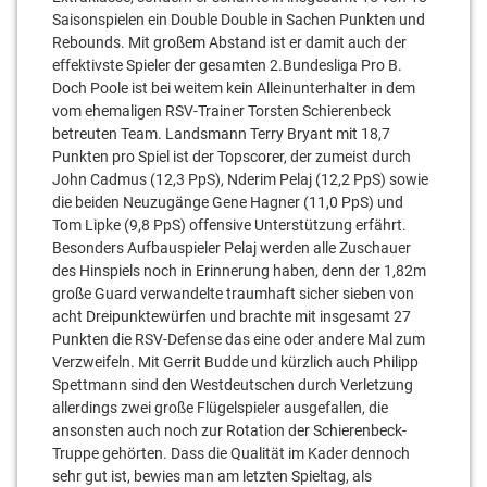
Saisonspielen ein Double Double in Sachen Punkten und
Rebounds. Mit großem Abstand ist er damit auch der
effektivste Spieler der gesamten 2.Bundesliga Pro B.
Doch Poole ist bei weitem kein Alleinunterhalter in dem
vom ehemaligen RSV-Trainer Torsten Schierenbeck
betreuten Team. Landsmann Terry Bryant mit 18,7
Punkten pro Spiel ist der Topscorer, der zumeist durch
John Cadmus (12,3 PpS), Nderim Pelaj (12,2 PpS) sowie
die beiden Neuzugänge Gene Hagner (11,0 PpS) und
Tom Lipke (9,8 PpS) offensive Unterstützung erfährt.
Besonders Aufbauspieler Pelaj werden alle Zuschauer
des Hinspiels noch in Erinnerung haben, denn der 1,82m
große Guard verwandelte traumhaft sicher sieben von
acht Dreipunktewürfen und brachte mit insgesamt 27
Punkten die RSV-Defense das eine oder andere Mal zum
Verzweifeln. Mit Gerrit Budde und kürzlich auch Philipp
Spettmann sind den Westdeutschen durch Verletzung
allerdings zwei große Flügelspieler ausgefallen, die
ansonsten auch noch zur Rotation der Schierenbeck-
Truppe gehörten. Dass die Qualität im Kader dennoch
sehr gut ist, bewies man am letzten Spieltag, als