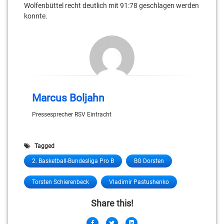
Wolfenbüttel recht deutlich mit 91:78 geschlagen werden
konnte.
Marcus Boljahn
Pressesprecher RSV Eintracht
Tagged
2. Basketball-Bundesliga Pro B
BG Dorsten
Torsten Schierenbeck
Vladimir Pastushenko
Share this!
Facebook
Twitter
LinkedIn