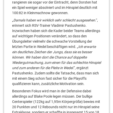
rangieren sie sogar vor der Eintracht, denn Dorsten hat
ein Spiel weniger absolviert und im Hinspiel deutlich mit
100:82 in Kleinmachnow gewonnen.
„
Damals haben wir wirklich sehr schlecht ausgesehen
.“,
erinnert sich RSV-Trainer Vladimir Pastushenko.
Inzwischen haben sich die Kader beider Teams allerdings
auf wichtigen Positionen verändert, so dass den
Übungsleiter vielmehr die schwache Vorstellung der
letzten Partie in Wedel beschäftigen wird. „
Ich erwarte
ein deutliches Zeichen der Jungs, dass sie es besser
können. Wir haben dort die Chance auf doppelte
Wiedergutmachung, zum einen für das schlechte Hinspiel
und zum anderen für die Pleite in Wedel
.“, ergänzt
Pastushenko. Zudem sollte die Tatsache, dass man sich
mit einem Sieg schon fast sicher für die Playoffs
qualifizieren kann, zusätzliche Motivation sein.
Besonderen Fokus wird man in der Defensive dabei
allerdings auf Blake Poole legen müssen. Der bullige
Centerspieler (122kg auf 1,95m Körpergröße) bewies mit
20 Punkten und 12 Rebounds nicht nur im Hinspiel seine
Extraklasse, sondern er schaffte in insgesamt 15 von 18