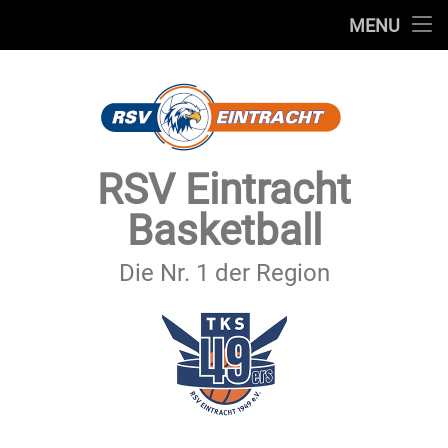
STARTSEITE
MENU
Skip
TEAMS
to
content
VEREIN
SERVICE
RSV Eintracht
SPONSOREN
Basketball
SECHSTER MANN
Die Nr. 1 der Region
KONTAKT
IMPRESSUM & DATENSCHUTZ