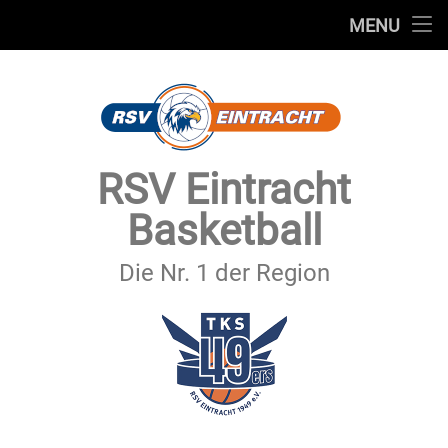
STARTSEITE
MENU
Skip
TEAMS
to
content
VEREIN
SERVICE
RSV Eintracht
SPONSOREN
Basketball
SECHSTER MANN
Die Nr. 1 der Region
KONTAKT
IMPRESSUM & DATENSCHUTZ