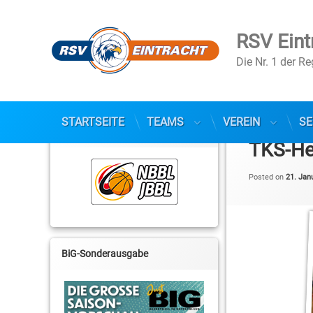
RSV Eint
Die Nr. 1 der R
Skip
to
STARTSEITE
TEAMS
VEREIN
SE
NBBL / JBBL
content
TKS-He
Posted on
21. Jan
BiG-Sonderausgabe