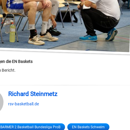
en die EN Baskets
 Bericht.
Richard Steinmetz
rsv-basketball.de
BARMER 2.Basketball Bundesliga ProB
EN Baskets Schwelm