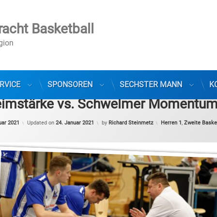
racht Basketball
egion
RVICE
SPONSOREN
SECHSTER MANN
K
imstärke vs. Schwelmer Momentu
Categories:
uar 2021
Updated on
24. Januar 2021
by
Richard Steinmetz
Herren 1
,
Zweite Baske