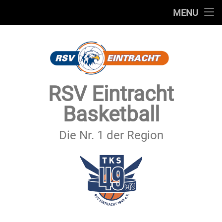
STARTSEITE
MENU
Skip
TEAMS
to
content
VEREIN
SERVICE
RSV Eintracht
SPONSOREN
Basketball
SECHSTER MANN
Die Nr. 1 der Region
KONTAKT
IMPRESSUM & DATENSCHUTZ