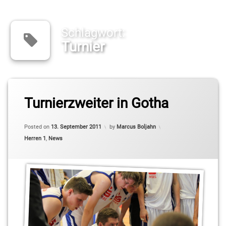
Schlagwort:
Turnier
Tagged
Gotha
Turnierzweiter in Gotha
Turnier
Updated on
10. Oktober 2011
Posted on
13. September 2011
by
Marcus Boljahn
Categories:
Herren 1
,
News
Vorbereitung