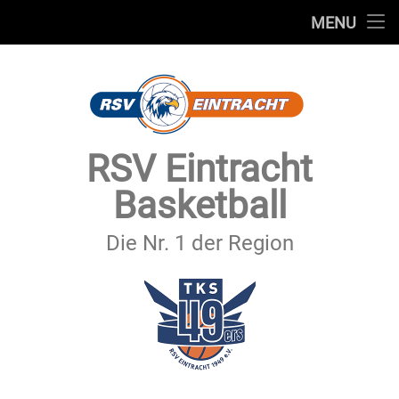
STARTSEITE
MENU
Skip
TEAMS
to
content
VEREIN
SERVICE
RSV Eintracht
SPONSOREN
Basketball
SECHSTER MANN
Die Nr. 1 der Region
KONTAKT
IMPRESSUM & DATENSCHUTZ