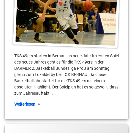
Lorenz
Brenneke
Malte
Delow
Mubarak
Salami
Nicolai
TKS 49ers starten in Bernau ins neue Jahr Im ersten Spiel
Coputerco
des neues Jahres geht es für die TKS 49ers in der
BARMER 2.Basketball Bundesliga ProB am Sonntag
René
gleich zum Lokalderby bei LOK BERNAU. Das neue
Schilling
Basketballjahr startet für die TKS 49ers mit einem
absoluten Highlight. Der Spielplan hat es so gewollt, dass
Sebastian
zum Jahresauftakt …
Fülle
Weiterlesen
Stahnsdorf
Teltow
Tagged