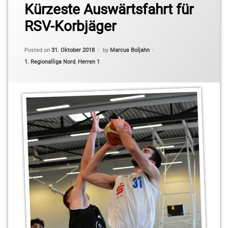
Tim
Kürzeste Auswärtsfahrt für
2.
Troussel
Basketball-
RSV-Korbjäger
Bundesliga
Vladimir
Pro B
Pastushenko
Posted on
31. Oktober 2018
by
Marcus Boljahn
Abdulah
Categories:
1. Regionalliga Nord
,
Herren 1
Kameric
ALBA
Berlin
Denis
Toroman
Hendrik
Drescher
Jonas
Mattissek
Lorenz
Brenneke