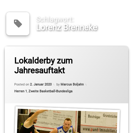
Schlagwort:
Lorenz Brenneke
Tagged
ALBA
Lokalderby zum
Berlin
Jahresauftakt
BARMER
2.Basketball
Posted on
2. Januar 2020
by
Marcus Boljahn
Bundesliga
Categories:
Herren 1
,
Zweite Basketball-Bundesliga
ProB
Kleinmachnow
Kresimir
Nikic