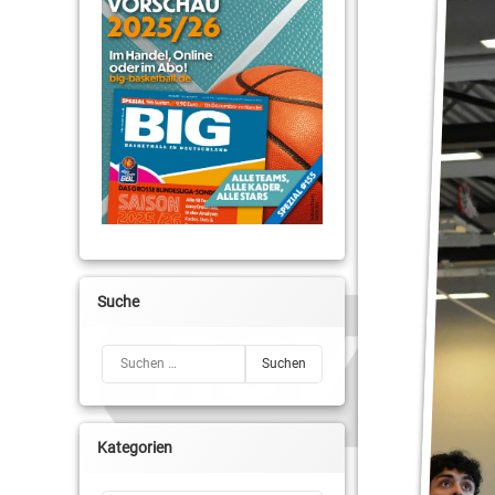
Denis Toroman
Hendrik Drescher
Jonas Mattissek
Lorenz Brenneke
Malte Delow
Max Stölzel
Moses Pölking
Suche
Regionalliga
Suchen nach:
Sebastian Fülle
Kategorien