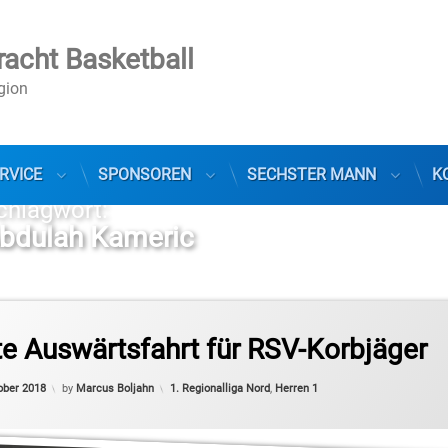
racht Basketball
egion
RVICE
SPONSOREN
SECHSTER MANN
K
chlagwort:
bdulah Kameric
sliga Pro B
e Auswärtsfahrt für RSV-Korbjäger
Categories:
ober 2018
by
Marcus Boljahn
1. Regionalliga Nord
,
Herren 1