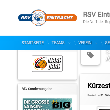
RSV Eint
Die Nr. 1 der R
Skip
to
STARTSEITE
TEAMS
VEREIN
SE
NBBL / JBBL
content
S
A
Tagged
2. Basketball-Bunde
Kürzest
BiG-Sonderausgabe
Abdulah Kameric
Posted on
31. Okt
ALBA Berlin