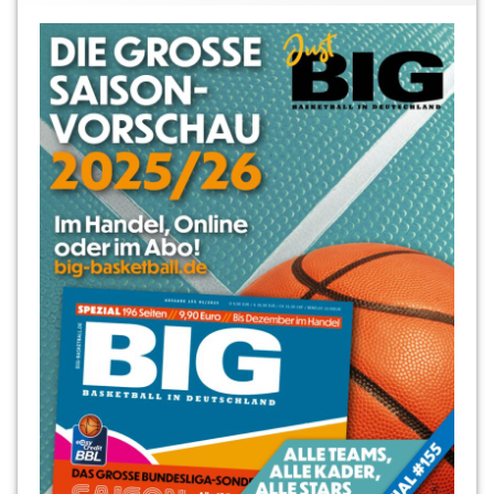
Semra
Ilhan
TBN