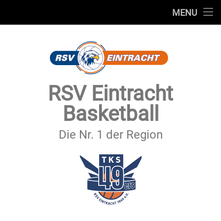
STARTSEITE
MENU
Skip
TEAMS
to
content
VEREIN
SERVICE
RSV Eintracht
SPONSOREN
Basketball
SECHSTER MANN
Die Nr. 1 der Region
KONTAKT
IMPRESSUM & DATENSCHUTZ