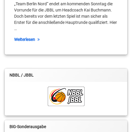
Schulenburg
„Team Berlin Nord“ endet am kommenden Sonntag die
Vorrunde für die JBBL um Headcoach Kai Buchmann.
IBBA
Doch bereits vor dem letzten Spiel ist man sicher als
Erster für die anschließende Hauptrunde qualifiziert. Hier
Jakob
…
Fischer
Weiterlesen
Jannes
Hundt
JBBL
Justus
NBBL / JBBL
Ramme
Kai
Buchmann
NBBL
Niklas von
BiG-Sonderausgabe
Tschirnhaus