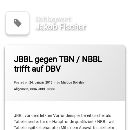
Schlagwort:
Jakob Fischer
Tagged
Alex
JBBL gegen TBN / NBBL
Giese
trifft auf DBV
Christopher
Schreiber
Posted on
24. Januar 2013
by
Marcus Boljahn
Categories:
Allgemein
,
IBBA
,
JBBL
,
NBBL
Daniel
Zawadzki
DBV
Charlottenburg
JBBL vor dem letzten Vorrundenspiel bereits sicher als
Tabellenerster für die Hauptrunde qualifiziert / NBBL will
Florian
Tabellenspitze behaupten Mit einem Auswärtsspiel beim