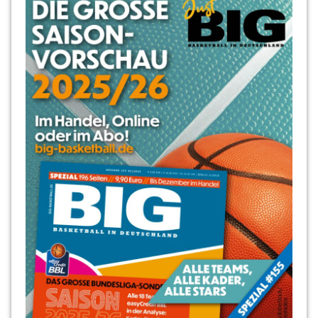
Mortiz
Treml
Robin
Jorc
Robin
Jorch
Roland
Winterstein
Sönke
Leh
Tim
Decker