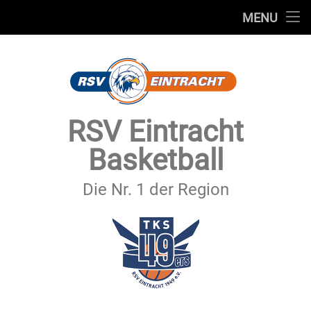
STARTSEITE
MENU
Skip
TEAMS
to
content
VEREIN
SERVICE
RSV Eintracht
SPONSOREN
Basketball
SECHSTER MANN
Die Nr. 1 der Region
KONTAKT
IMPRESSUM & DATENSCHUTZ