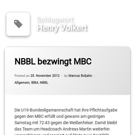
Schlagwort:
Henry Volkert
Tagged
Andreas
NBBL bezwingt MBC
Martin
Posted on
25. November 2012
by
Marcus Boljahn
Anton
Kuck
Categories:
Allgemein
,
IBBA
,
NBBL
Benjamin
Gienapp
Die U19-Bundesligamannschaft hat ihre Pflichtaufgabe
Cameron
gegen den MBC erfüllt und gewann am gestrigen
Neubauer
Samstag mit 72:43 gegen die Weißenfelser. Damit bleibt
das Team um Headcoach Andreas Martin weiterhin
Christopher