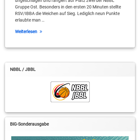
ungeschlagen und rangiert auf Platz zwei der NBBL
Schreiber
Gruppe Ost. Besonders in den ersten 20 Minuten stellte
RSV/IBBA die Weichen auf Sieg. Lediglich neun Punkte
Colin
erlaubte man …
Craven
Weiterlesen
Dominik
Kleine
Georgios
Tyrekidis
NBBL / JBBL
Henry
Volkert
Karl
Democh
Mark
Schönheit
BiG-Sonderausgabe
Mert
Basar