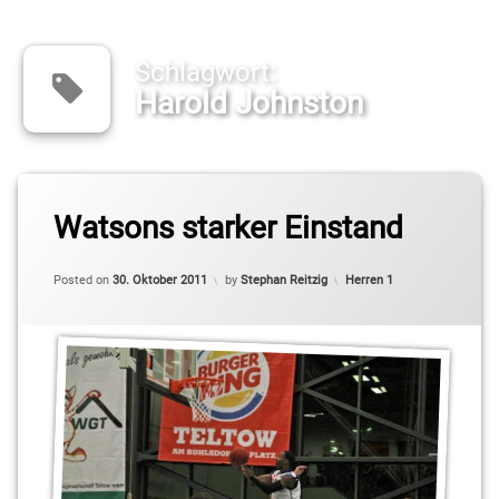
Schlagwort:
Harold Johnston
Tagged
Watsons starker Einstand
2.
Basketball-
Bundesliga
Updated on
30. Oktober 2011
Pro B
Categories:
Posted on
30. Oktober 2011
by
Stephan Reitzig
Herren 1
Anthony
Pettaway
BBIS
Brenton
Butler