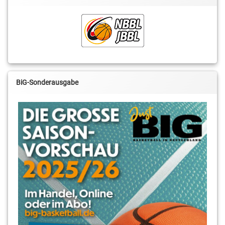
Schoeps
Tobias
Lange
Vladimir
Pastushenko
BiG-Sonderausgabe
Yannick
Evans