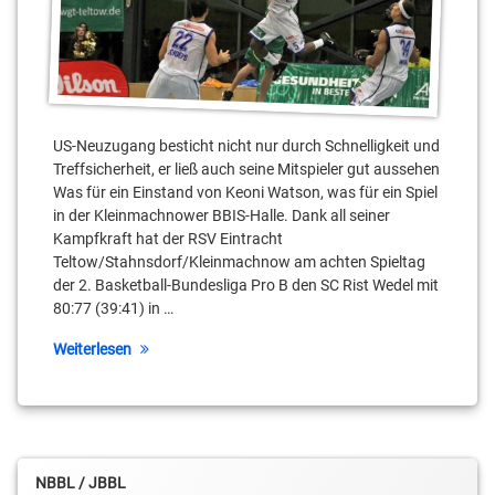
Harold
Johnston
Ismet
Akpinar
Kellen
US-Neuzugang besticht nicht nur durch Schnelligkeit und
Williams
Treffsicherheit, er ließ auch seine Mitspieler gut aussehen
Was für ein Einstand von Keoni Watson, was für ein Spiel
Keoni
in der Kleinmachnower BBIS-Halle. Dank all seiner
Watson
Kampfkraft hat der RSV Eintracht
Teltow/Stahnsdorf/Kleinmachnow am achten Spieltag
Oliver
der 2. Basketball-Bundesliga Pro B den SC Rist Wedel mit
Mackeldanz
80:77 (39:41) in …
Özhan
Weiterlesen
Gürel
SC
Rist
Wedel
NBBL / JBBL
Thomas