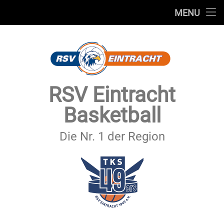
STARTSEITE
MENU
Skip
TEAMS
to
content
VEREIN
SERVICE
RSV Eintracht
SPONSOREN
Basketball
SECHSTER MANN
Die Nr. 1 der Region
KONTAKT
IMPRESSUM & DATENSCHUTZ