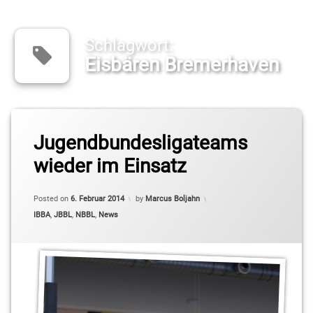
Schlagwort:
Eisbären Bremerhaven
Tagged
Andreas
Jugendbundesligateams
Martin
wieder im Einsatz
Baskets
Akademie
Updated on
8. Februar 2014
Posted on
6. Februar 2014
by
Marcus Boljahn
Weser-
Categories:
IBBA
,
JBBL
,
NBBL
,
News
Ems
BBIS
Christian
Steinberg