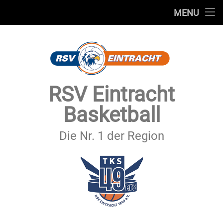
STARTSEITE
MENU
Skip
TEAMS
to
content
VEREIN
SERVICE
RSV Eintracht
SPONSOREN
Basketball
SECHSTER MANN
Die Nr. 1 der Region
KONTAKT
IMPRESSUM & DATENSCHUTZ