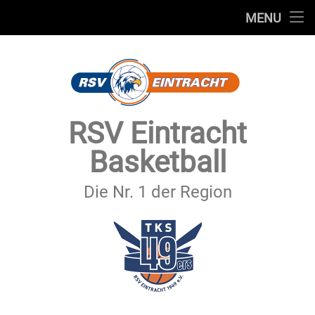
STARTSEITE
MENU
Skip
TEAMS
to
content
VEREIN
SERVICE
RSV Eintracht
SPONSOREN
Basketball
SECHSTER MANN
Die Nr. 1 der Region
KONTAKT
IMPRESSUM & DATENSCHUTZ