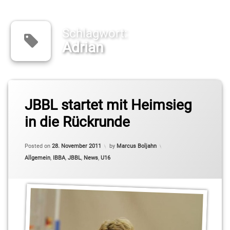
Schlagwort:
Adrian
Tagged
Adrian
JBBL startet mit Heimsieg
in die Rückrunde
Anton
Kuck
Updated on
28. November 2011
Posted on
28. November 2011
by
Marcus Boljahn
Carl
Categories:
Allgemein
,
IBBA
,
JBBL
,
News
,
U16
Ziemann
Christopher
Schreiber
Daniel
Mixich