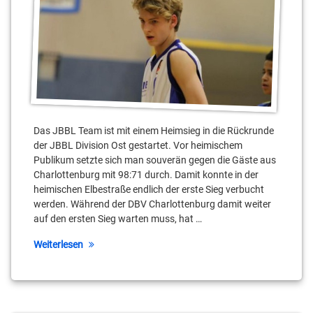
DBV
Charlottenburg
Florian
Fürstenberg
IBBA
Das JBBL Team ist mit einem Heimsieg in die Rückrunde
JBBL
der JBBL Division Ost gestartet. Vor heimischem
Publikum setzte sich man souverän gegen die Gäste aus
Joscha
Charlottenburg mit 98:71 durch. Damit konnte in der
Gretzschel
heimischen Elbestraße endlich der erste Sieg verbucht
werden. Während der DBV Charlottenburg damit weiter
Maximilan
Schmidtke
auf den ersten Sieg warten muss, hat …
Weiterlesen
Maximilian
erlitz
Moritz
Scheibe