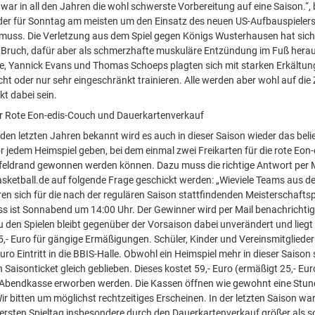
 war in all den Jahren die wohl schwerste Vorbereitung auf eine Saison.“, 
der für Sonntag am meisten um den Einsatz des neuen US-Aufbauspieler
muss. Die Verletzung aus dem Spiel gegen Königs Wusterhausen hat sic
s Bruch, dafür aber als schmerzhafte muskuläre Entzündung im Fuß herau
e, Yannick Evans und Thomas Schoeps plagten sich mit starken Erkältu
cht oder nur sehr eingeschränkt trainieren. Alle werden aber wohl auf die
t dabei sein.
ür Rote Eon-edis-Couch und Dauerkartenverkauf
den letzten Jahren bekannt wird es auch in dieser Saison wieder das beli
r jedem Heimspiel geben, bei dem einmal zwei Freikarten für die rote Eon
lfeldrand gewonnen werden können. Dazu muss die richtige Antwort per 
sketball.de auf folgende Frage geschickt werden: „Wieviele Teams aus d
eren sich für die nach der regulären Saison stattfindenden Meisterschafts
s ist Sonnabend um 14:00 Uhr. Der Gewinner wird per Mail benachrichtig
zu den Spielen bleibt gegenüber der Vorsaison dabei unverändert und liegt 
 5,- Euro für gängige Ermäßigungen. Schüler, Kinder und Vereinsmitglieder
 Euro Eintritt in die BBIS-Halle. Obwohl ein Heimspiel mehr in dieser Saison s
in Saisonticket gleich geblieben. Dieses kostet 59,- Euro (ermäßigt 25,- Eu
 Abendkasse erworben werden. Die Kassen öffnen wie gewohnt eine Stun
ir bitten um möglichst rechtzeitiges Erscheinen. In der letzten Saison wa
rsten Spieltag insbesondere durch den Dauerkartenverkauf größer als son