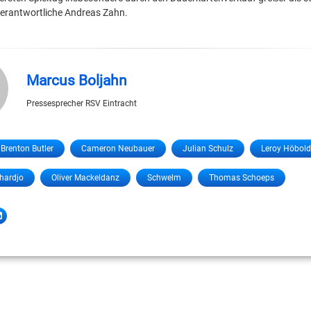
Verantwortliche Andreas Zahn.
Marcus Boljahn
Pressesprecher RSV Eintracht
Brenton Butler
Cameron Neubauer
Julian Schulz
Leroy Höbold
hardjo
Oliver Mackeldanz
Schwelm
Thomas Schoeps
LinkedIn