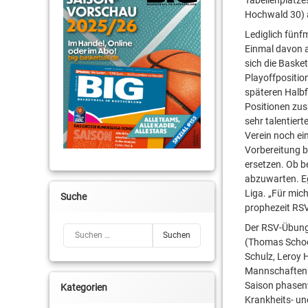
Hochwald 30) 
Lediglich fünf
Einmal davon a
sich die Basket
Playoffpositio
späteren Halbf
Positionen zu
sehr talentiert
Verein noch ein
Vorbereitung b
ersetzen. Ob b
abzuwarten. Ega
Liga. „Für mic
Suche
prophezeit RS
Der RSV-Übungs
Suchen nach:
(Thomas Schoep
Schulz, Leroy 
Mannschaften r
Saison phasenw
Kategorien
Krankheits- un