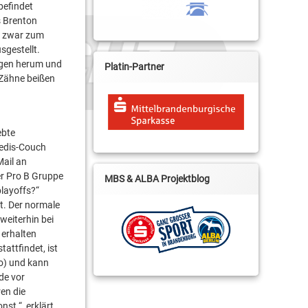
befindet
s Brenton
h zwar zum
sgestellt.
ngen herum und
Platin-Partner
 Zähne beißen
ebte
-edis-Couch
Mail an
er Pro B Gruppe
MBS & ALBA Projektblog
playoffs?“
t. Der normale
weiterhin bei
 erhalten
tattfindet, ist
ro) und kann
de vor
ren die
st.“, erklärt