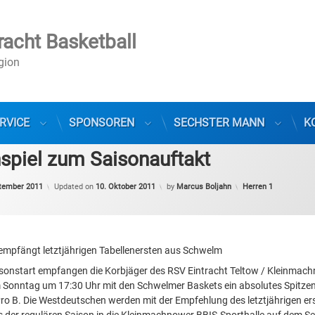
racht Basketball
egion
RVICE
SPONSOREN
SECHSTER MANN
K
spiel zum Saisonauftakt
Categories:
tember 2011
Updated on
10. Oktober 2011
by
Marcus Boljahn
Herren 1
empfängt letztjährigen Tabellenersten aus Schwelm
sonstart empfangen die Korbjäger des RSV Eintracht Teltow / Kleinmac
 Sonntag um 17:30 Uhr mit den Schwelmer Baskets ein absolutes Spitze
ro B. Die Westdeutschen werden mit der Empfehlung des letztjährigen er
s der regulären Saison in die Kleinmachnower BBIS-Sporthalle auf dem S