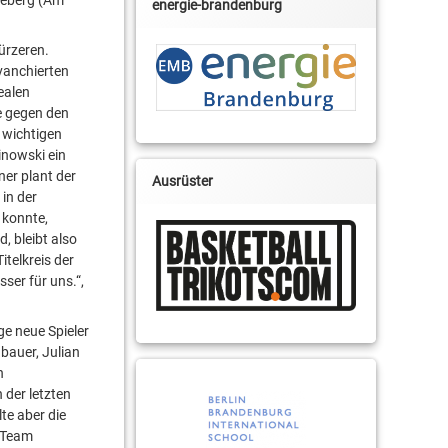
energie-brandenburg
ürzeren.
vanchierten
ealen
e gegen den
 wichtigen
nowski ein
ner plant der
Ausrüster
 in der
 konnte,
, bleibt also
itelkreis der
ser für uns.“,
ge neue Spieler
bauer, Julian
n
 der letzten
te aber die
n Team