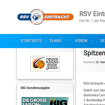
RSV Eint
Die Nr. 1 der R
Skip
STARTSEITE
TEAMS
VEREIN
SE
to
NBBL / JBBL
content
Spitzen
Posted on
22. Sep
RSV Eintracht 
BiG-Sonderausgabe
Gleich zum Sai
Stahnsdorf am
2.Bundesliga P
Tabellenplatze