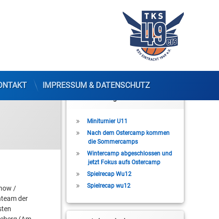
ONTAKT
IMPRESSUM & DATENSCHUTZ
Letzte Beiträge
Miniturnier U11
Nach dem Ostercamp kommen
die Sommercamps
Wintercamp abgeschlossen und
jetzt Fokus aufs Ostercamp
Spielrecap Wu12
Spielrecap wu12
hnow /
nteam der
sten
eeberg (Am