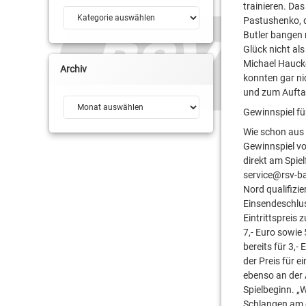
trainieren. Das
Kategorien
Pastushenko, 
Butler bangen 
Glück nicht al
Michael Hauck
Archiv
konnten gar ni
und zum Auftak
Archiv
Gewinnspiel f
Wie schon aus 
Gewinnspiel vo
direkt am Spie
service@rsv-ba
Nord qualifizi
Einsendeschlus
Eintrittspreis 
7,- Euro sowie
bereits für 3,-
der Preis für e
ebenso an der
Spielbeginn. „W
Schlangen am e