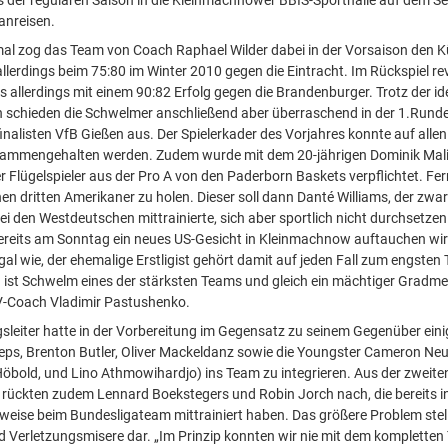
anreisen.
mal zog das Team von Coach Raphael Wilder dabei in der Vorsaison den K
llerdings beim 75:80 im Winter 2010 gegen die Eintracht. Im Rückspiel re
s allerdings mit einem 90:82 Erfolg gegen die Brandenburger. Trotz der id
n schieden die Schwelmer anschließend aber überraschend in der 1.Rund
inalisten VfB Gießen aus. Der Spielerkader des Vorjahres konnte auf allen
sammengehalten werden. Zudem wurde mit dem 20-jährigen Dominik Mali
er Flügelspieler aus der Pro A von den Paderborn Baskets verpflichtet. Fer
en dritten Amerikaner zu holen. Dieser soll dann Danté Williams, der zwar
ei den Westdeutschen mittrainierte, sich aber sportlich nicht durchsetzen
ereits am Sonntag ein neues US-Gesicht in Kleinmachnow auftauchen wird
l wie, der ehemalige Erstligist gehört damit auf jeden Fall zum engsten T
h ist Schwelm eines der stärksten Teams und gleich ein mächtiger Gradmes
V-Coach Vladimir Pastushenko.
leiter hatte in der Vorbereitung im Gegensatz zu seinem Gegenüber eini
s, Brenton Butler, Oliver Mackeldanz sowie die Youngster Cameron Neu
Höbold, und Lino Athmowihardjo) ins Team zu integrieren. Aus der zweite
ückten zudem Lennard Boekstegers und Robin Jorch nach, die bereits in
eise beim Bundesligateam mittrainiert haben. Das größere Problem stell
d Verletzungsmisere dar. „Im Prinzip konnten wir nie mit dem komplette