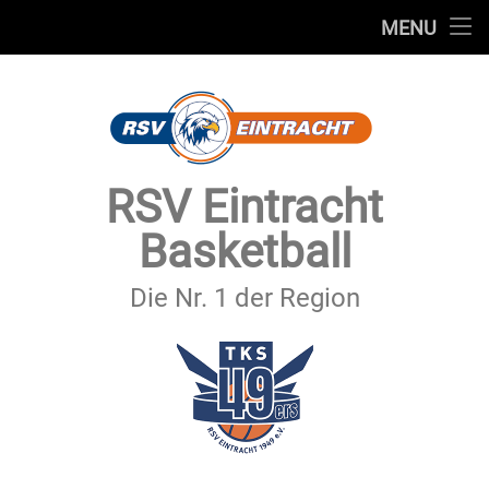
STARTSEITE
MENU
Skip
TEAMS
to
content
VEREIN
SERVICE
RSV Eintracht
SPONSOREN
Basketball
SECHSTER MANN
Die Nr. 1 der Region
KONTAKT
IMPRESSUM & DATENSCHUTZ