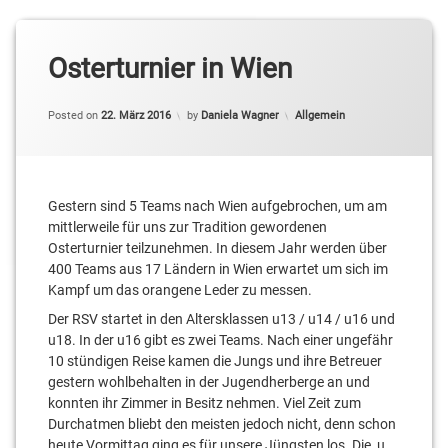
Osterturnier in Wien
Categories:
Posted on
22. März 2016
by
Daniela Wagner
Allgemein
Gestern sind 5 Teams nach Wien aufgebrochen, um am
mittlerweile für uns zur Tradition gewordenen
Osterturnier teilzunehmen. In diesem Jahr werden über
400 Teams aus 17 Ländern in Wien erwartet um sich im
Kampf um das orangene Leder zu messen.
Der RSV startet in den Altersklassen u13 / u14 / u16 und
u18. In der u16 gibt es zwei Teams. Nach einer ungefähr
10 stündigen Reise kamen die Jungs und ihre Betreuer
gestern wohlbehalten in der Jugendherberge an und
konnten ihr Zimmer in Besitz nehmen. Viel Zeit zum
Durchatmen bliebt den meisten jedoch nicht, denn schon
heute Vormittag ging es für unsere Jüngsten los. Die u