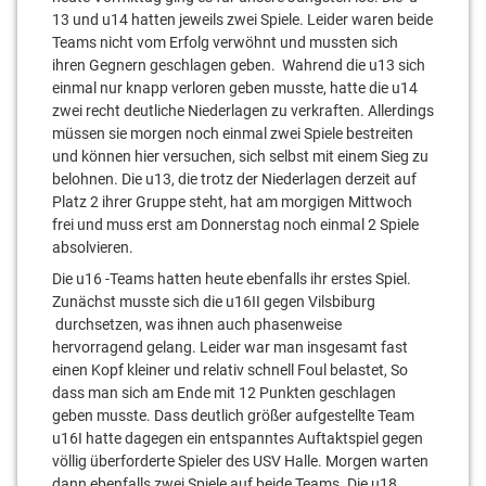
13 und u14 hatten jeweils zwei Spiele. Leider waren beide
Teams nicht vom Erfolg verwöhnt und mussten sich
ihren Gegnern geschlagen geben. Wahrend die u13 sich
einmal nur knapp verloren geben musste, hatte die u14
zwei recht deutliche Niederlagen zu verkraften. Allerdings
müssen sie morgen noch einmal zwei Spiele bestreiten
und können hier versuchen, sich selbst mit einem Sieg zu
belohnen. Die u13, die trotz der Niederlagen derzeit auf
Platz 2 ihrer Gruppe steht, hat am morgigen Mittwoch
frei und muss erst am Donnerstag noch einmal 2 Spiele
absolvieren.
Die u16 -Teams hatten heute ebenfalls ihr erstes Spiel.
Zunächst musste sich die u16II gegen Vilsbiburg
durchsetzen, was ihnen auch phasenweise
hervorragend gelang. Leider war man insgesamt fast
einen Kopf kleiner und relativ schnell Foul belastet, So
dass man sich am Ende mit 12 Punkten geschlagen
geben musste. Dass deutlich größer aufgestellte Team
u16I hatte dagegen ein entspanntes Auftaktspiel gegen
völlig überforderte Spieler des USV Halle. Morgen warten
dann ebenfalls zwei Spiele auf beide Teams. Die u18