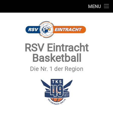
STARTSEITE
MENU
Skip
TEAMS
to
content
VEREIN
SERVICE
RSV Eintracht
SPONSOREN
Basketball
SECHSTER MANN
Die Nr. 1 der Region
KONTAKT
IMPRESSUM & DATENSCHUTZ