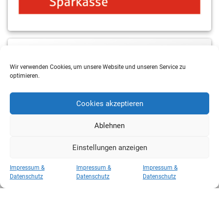
MBS & ALBA Projektblog
Wir verwenden Cookies, um unsere Website und unseren Service zu
optimieren.
Cookies akzeptieren
Ablehnen
Einstellungen anzeigen
Copyright 2026 RSV Eintracht Basketball
Impressum &
Impressum &
Impressum &
Kategorien
Datenschutz
Datenschutz
Datenschutz
Kategorien