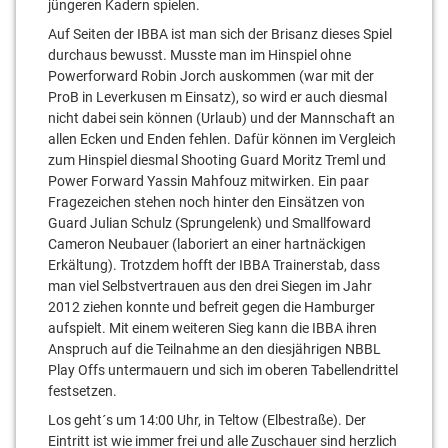
jüngeren Kadern spielen.
Auf Seiten der IBBA ist man sich der Brisanz dieses Spiel
durchaus bewusst. Musste man im Hinspiel ohne
Powerforward Robin Jorch auskommen (war mit der
ProB in Leverkusen m Einsatz), so wird er auch diesmal
nicht dabei sein können (Urlaub) und der Mannschaft an
allen Ecken und Enden fehlen. Dafür können im Vergleich
zum Hinspiel diesmal Shooting Guard Moritz Treml und
Power Forward Yassin Mahfouz mitwirken. Ein paar
Fragezeichen stehen noch hinter den Einsätzen von
Guard Julian Schulz (Sprungelenk) und Smallfoward
Cameron Neubauer (laboriert an einer hartnäckigen
Erkältung). Trotzdem hofft der IBBA Trainerstab, dass
man viel Selbstvertrauen aus den drei Siegen im Jahr
2012 ziehen konnte und befreit gegen die Hamburger
aufspielt. Mit einem weiteren Sieg kann die IBBA ihren
Anspruch auf die Teilnahme an den diesjährigen NBBL
Play Offs untermauern und sich im oberen Tabellendrittel
festsetzen.
Los geht´s um 14:00 Uhr, in Teltow (Elbestraße). Der
Eintritt ist wie immer frei und alle Zuschauer sind herzlich