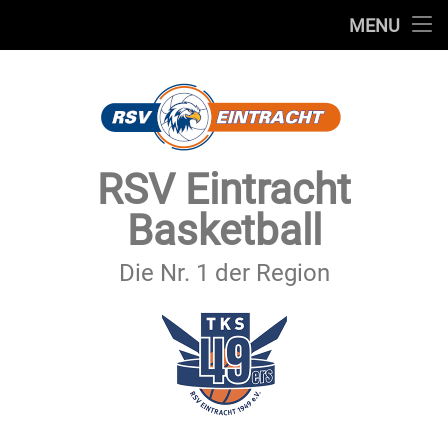
STARTSEITE
MENU
Skip
TEAMS
to
content
VEREIN
SERVICE
RSV Eintracht
SPONSOREN
Basketball
SECHSTER MANN
Die Nr. 1 der Region
KONTAKT
IMPRESSUM & DATENSCHUTZ