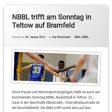
NBBL trifft am Sonntag in
Teltow auf Bramfeld
Categories:
Posted on
25. Januar 2012
by
Kai Buchmann
IBBA
,
NBBL
Ohne Pause und Wintersportvergnügen heißt es auch am
kommenden Sonntag NBBL-Basketball in Teltow. Zu
Gast in der Sporthalle Elbestraße / Ecke Moldaustraße ist
der BramfelderSV. Die IBBA trifft somit also auf das