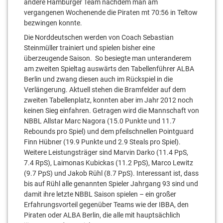
andere Hamburger Team nachdem man am
vergangenen Wochenende die Piraten mt 70:56 in Teltow
bezwingen konnte.
Die Norddeutschen werden von Coach Sebastian
Steinmüller trainiert und spielen bisher eine
überzeugende Saison. So besiegte man unteranderem
am zweiten Spieltag auswärts den Tabellenführer ALBA
Berlin und zwang diesen auch im Rückspiel in die
Verlängerung. Aktuell stehen die Bramfelder auf dem
zweiten Tabellenplatz, konnten aber im Jahr 2012 noch
keinen Sieg einfahren. Getragen wird die Mannschaft von
NBBL Allstar Marc Nagora (15.0 Punkte und 11.7
Rebounds pro Spiel) und dem pfeilschnellen Pointguard
Finn Hübner (19.9 Punkte und 2.9 Steals pro Spiel).
Weitere Leistungsträger sind Marvin Darko (11.4 PpS,
7.4 RpS), Laimonas Kubickas (11.2 PpS), Marco Lewitz
(9.7 PpS) und Jakob Rühl (8.7 PpS). Interessant ist, dass
bis auf Rühl alle genannten Spieler Jahrgang 93 sind und
damit ihre letzte NBBL Saison spielen – ein großer
Erfahrungsvorteil gegenüber Teams wie der IBBA, den
Piraten oder ALBA Berlin, die alle mit hauptsächlich