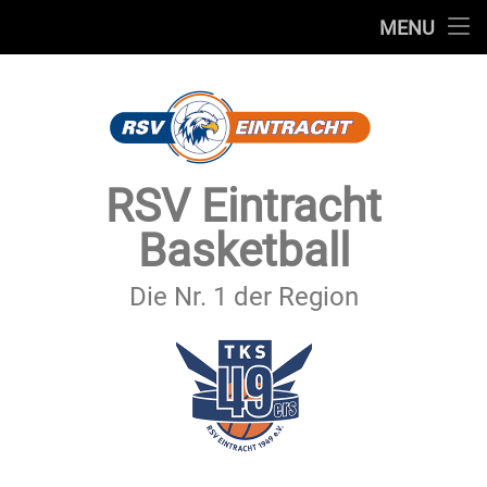
STARTSEITE
MENU
Skip
TEAMS
to
content
VEREIN
SERVICE
RSV Eintracht
SPONSOREN
Basketball
SECHSTER MANN
Die Nr. 1 der Region
KONTAKT
IMPRESSUM & DATENSCHUTZ