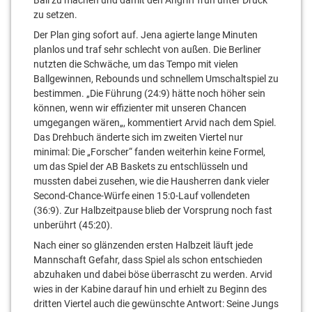
zu setzen.
Der Plan ging sofort auf. Jena agierte lange Minuten
planlos und traf sehr schlecht von außen. Die Berliner
nutzten die Schwäche, um das Tempo mit vielen
Ballgewinnen, Rebounds und schnellem Umschaltspiel zu
bestimmen. „
Die Führung (24:9) hätte noch höher sein
können, wenn wir effizienter mit unseren Chancen
umgegangen wären
„, kommentiert Arvid nach dem Spiel.
Das Drehbuch änderte sich im zweiten Viertel nur
minimal: Die „Forscher“ fanden weiterhin keine Formel,
um das Spiel der AB Baskets zu entschlüsseln und
mussten dabei zusehen, wie die Hausherren dank vieler
Second-Chance-Würfe einen 15:0-Lauf vollendeten
(36:9). Zur Halbzeitpause blieb der Vorsprung noch fast
unberührt (45:20).
Nach einer so glänzenden ersten Halbzeit läuft jede
Mannschaft Gefahr, dass Spiel als schon entschieden
abzuhaken und dabei böse überrascht zu werden. Arvid
wies in der Kabine darauf hin und erhielt zu Beginn des
dritten Viertel auch die gewünschte Antwort: Seine Jungs