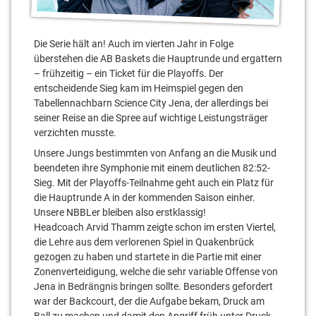
Die Serie hält an! Auch im vierten Jahr in Folge
überstehen die AB Baskets die Hauptrunde und ergattern
– frühzeitig – ein Ticket für die Playoffs. Der
entscheidende Sieg kam im Heimspiel gegen den
Tabellennachbarn Science City Jena, der allerdings bei
seiner Reise an die Spree auf wichtige Leistungsträger
verzichten musste.
Unsere Jungs bestimmten von Anfang an die Musik und
beendeten ihre Symphonie mit einem deutlichen 82:52-
Sieg. Mit der Playoffs-Teilnahme geht auch ein Platz für
die Hauptrunde A in der kommenden Saison einher.
Unsere NBBLer bleiben also erstklassig!
Headcoach Arvid Thamm zeigte schon im ersten Viertel,
die Lehre aus dem verlorenen Spiel in Quakenbrück
gezogen zu haben und startete in die Partie mit einer
Zonenverteidigung, welche die sehr variable Offense von
Jena in Bedrängnis bringen sollte. Besonders gefordert
war der Backcourt, der die Aufgabe bekam, Druck am
Ball zu machen und damit den Angriff früh unter Druck