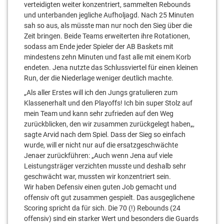
verteidigten weiter konzentriert, sammelten Rebounds
und unterbanden jegliche Aufholjagd.
Nach 25 Minuten
sah so aus, als müsste man nur noch den Sieg über die
Zeit bringen. Beide Teams erweiterten ihre Rotationen,
sodass am Ende jeder Spieler der AB Baskets mit
mindestens zehn Minuten und fast alle mit einem Korb
endeten. Jena nutzte das Schlussviertel für einen kleinen
Run, der die Niederlage weniger deutlich machte.
„
Als aller Erstes will ich den Jungs gratulieren zum
Klassenerhalt und den Playoffs! Ich bin super Stolz auf
mein Team und kann sehr zufrieden auf den Weg
zurückblicken, den wir zusammen zurückgelegt haben
„,
sagte Arvid nach dem Spiel. Dass der Sieg so einfach
wurde, will er nicht nur auf die ersatzgeschwächte
Jenaer zurückführen: „
Auch wenn Jena auf viele
Leistungsträger verzichten musste und deshalb sehr
geschwächt war, mussten wir konzentriert sein.
Wir haben Defensiv einen guten Job gemacht und
offensiv oft gut zusammen gespielt. Das ausgeglichene
Scoring spricht da für sich. Die 70 (!) Rebounds (24
offensiv) sind ein starker Wert und besonders die Guards