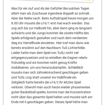
Was für ein Auf und Ab der Gefühle! Bei solchen Tagen
altert man als Zuschauer irgendwie doppelt so schnell…
Aber der Reihe nach. Beim Auftaktspiel heute morgen um
8.00 Uhr musste die u16/1 erst mal wach werden. Das
zog sich bis zur Halbzeit hin, aber dann ging es langsam
aufwärts und die Jungs konnten die zweite Hälfte des
Spiels erfolgreich gestalten und nach dem verdienten
Sieg ins Viertelfinale einziehen. Hier traf man dann wie
bereits erwähnt auf den Nachbarn TuS Lichterfelde.
Leider hatte man dem Spiel von TuSLi nicht viel
entgegenzusetzen und so enteilten die Gegner relativ
frühzeitig und wir konnten nicht genug Kräfte
mobilisieren, um uns heranzukämpfen. Schließlich
musste man sich zähneknirschend geschlagen geben
und TuSLi zog statt unserer ins Halbfinale ein.
Zeitgleich hatte bereits die u16/2 ihr letztes Spiel
verloren. Obwohl man auch heute wieder phasenweise
guten Basketball spielte, konnte man die Konzentration
nicht über das gesamte Spiel halten und musste sich am
Ende mit 6 geschlagen geben. Dieses Spiel hätte man