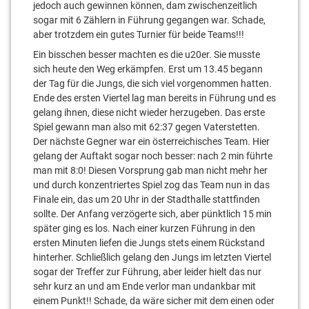
jedoch auch gewinnen können, dam zwischenzeitlich
sogar mit 6 Zählern in Führung gegangen war. Schade,
aber trotzdem ein gutes Turnier für beide Teams!!!
Ein bisschen besser machten es die u20er. Sie musste
sich heute den Weg erkämpfen. Erst um 13.45 begann
der Tag für die Jungs, die sich viel vorgenommen hatten.
Ende des ersten Viertel lag man bereits in Führung und es
gelang ihnen, diese nicht wieder herzugeben. Das erste
Spiel gewann man also mit 62:37 gegen Vaterstetten.
Der nächste Gegner war ein österreichisches Team. Hier
gelang der Auftakt sogar noch besser: nach 2 min führte
man mit 8:0! Diesen Vorsprung gab man nicht mehr her
und durch konzentriertes Spiel zog das Team nun in das
Finale ein, das um 20 Uhr in der Stadthalle stattfinden
sollte. Der Anfang verzögerte sich, aber pünktlich 15 min
später ging es los. Nach einer kurzen Führung in den
ersten Minuten liefen die Jungs stets einem Rückstand
hinterher. Schließlich gelang den Jungs im letzten Viertel
sogar der Treffer zur Führung, aber leider hielt das nur
sehr kurz an und am Ende verlor man undankbar mit
einem Punkt!! Schade, da wäre sicher mit dem einen oder