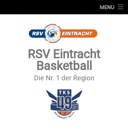
STARTSEITE
MENU
Skip
TEAMS
to
content
VEREIN
SERVICE
RSV Eintracht
SPONSOREN
Basketball
SECHSTER MANN
Die Nr. 1 der Region
KONTAKT
IMPRESSUM & DATENSCHUTZ