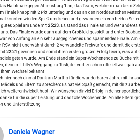
das Halbfinale gegen Ahrensburg 1 an, das Team, welchem man beim Zeh
 im Finale knapp mit 2 Pkt unterlag und das an den Norddeutschen Meist
smal konnten wir den Spieß umdrehen und gewannen ein von beiden Seit
h gutes Spiel am Ende mit
25:23
. Es stand das Finale an und wer anderes a
 uns. Das Finale wurde dann auf dem Großfeld gespielt und unter Beobac
 war von Anfang an ein sehr ausgeglichenes und spannendes Finale. Am
 RSV, nicht unerwähnt durch 2 verwandelte Freiwürfe und damit die ers
 mit
22:21
gewinnen und somit ihren ersten großen Erfolg feiern, was auf 
Eisdiele getan wurde. Am Ende stand ein Super-Wochenende zu Buche mit 
 denn mit Lilly’s Weggang zu Tusli, der vorher schon offiziell war, gab a
 ihren Wechsel bekannt.
h hier noch einmal Dank an Martha für die wunderbaren Jahre mit ihr s
 Mädels und Eltern zu sprechen: Es hat viel Spaß gemacht, mit dir zu arbe
ich weiterentwickelt hast. Wir wünschen dir viel Erfolg in deiner sportlic
 danke für die super Leistung und das tolle Wochenende. An alle Eltern gr
on und Unterstützung,
Daniela Wagner