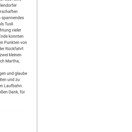
lendorfer
erschaften
en spannendes
ls Tusli
htung vieler
 Ende konnten
ten Punkten von
der Rückfahrt
zwei kleinen
uch Martha,
agen und glaube
iten und zu
hen Laufbahn.
oßen Dank, für