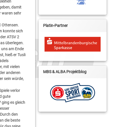
sleihen
ugeben, damit
r waren sehr
C Ottensen.
Platin-Partner
n konnte sich
 der ATSV 2
was überlegen.
en uns am Ende
, hieß er Tusli
ädels
, mit vielen
MBS & ALBA Projektblog
der anderen
er sein würde,
piele verlor
d gute
 ging es gleich
besser
 Durch den
an die beste
ür das reine