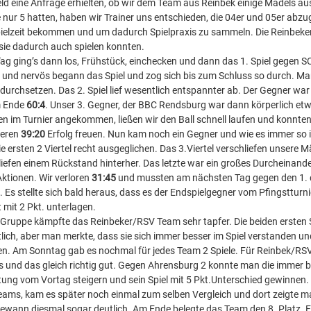
eld eine Anfrage erhielten, ob wir dem Team aus Reinbek einige Mädels au
e nur 5 hatten, haben wir Trainer uns entschieden, die 04er und 05er abz
Spielzeit bekommen und um dadurch Spielpraxis zu sammeln. Die Reinbeke
sie dadurch auch spielen konnten.
g ging’s dann los, Frühstück, einchecken und dann das 1. Spiel gegen S
 und nervös begann das Spiel und zog sich bis zum Schluss so durch. Ma
durchsetzen. Das 2. Spiel lief wesentlich entspannter ab. Der Gegner war
m Ende
60:4
. Unser 3. Gegner, der BBC Rendsburg war dann körperlich et
n im Turnier angekommen, ließen wir den Ball schnell laufen und konnt
heren
39:20
Erfolg freuen. Nun kam noch ein Gegner und wie es immer so ist
e ersten 2 Viertel recht ausgeglichen. Das 3.Viertel verschliefen unsere M
liefen einem Rückstand hinterher. Das letzte war ein großes Durcheinander
ktionen. Wir verloren
31:45
und mussten am nächsten Tag gegen den 1. 
 Es stellte sich bald heraus, dass es der Endspielgegner vom Pfingstturni
 mit 2 Pkt. unterlagen.
 Gruppe kämpfte das Reinbeker/RSV Team sehr tapfer. Die beiden ersten S
lich, aber man merkte, dass sie sich immer besser im Spiel verstanden un
en. Am Sonntag gab es nochmal für jedes Team 2 Spiele. Für Reinbek/RSV
s und das gleich richtig gut. Gegen Ahrensburg 2 konnte man die immer 
ung vom Vortag steigern und sein Spiel mit 5 Pkt.Unterschied gewinnen.
Teams, kam es später noch einmal zum selben Vergleich und dort zeigte m
ewann diesmal sogar deutlich. Am Ende belegte das Team den 8. Platz. F