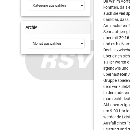
Da wir im Vorf
Kategorien
könnten, da si
auch sie viel 
dankbar, dass 
Am nächsten Ta
Archiv
Sehr aufgeregt
aber mit
29:16
Archiv
und es hieß a
Doch inzwische
über einen sic
1.Hier waren di
irgendwie und 
überhasteten A
Gruppe spielen.
dem wir zuletzt
In der anderen
man recht deut
Aktionen zeigt
um 9.00 Uhr lo
werdende Leist
Ausfall eines 
Leistung und g