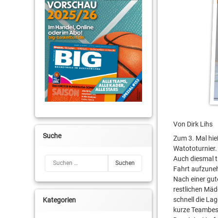
Von Dirk Lihs
Suche
Zum 3. Mal hie
Watototurnier.
Auch diesmal t
Suchen nach:
Fahrt aufzuneh
Nach einer gut
restlichen Mäd
schnell die Lag
Kategorien
kurze Teambe