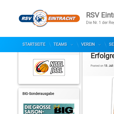
RSV Eint
Die Nr. 1 der R
Skip
STARTSEITE
TEAMS
VEREIN
SE
to
NBBL / JBBL
content
Erfolg
Posted on
13. Juli
BiG-Sonderausgabe