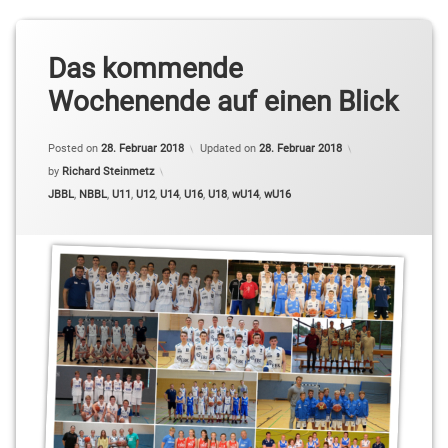
Das kommende
Wochenende auf einen Blick
Posted on
28. Februar 2018
Updated on
28. Februar 2018
by
Richard Steinmetz
Categories:
JBBL
,
NBBL
,
U11
,
U12
,
U14
,
U16
,
U18
,
wU14
,
wU16