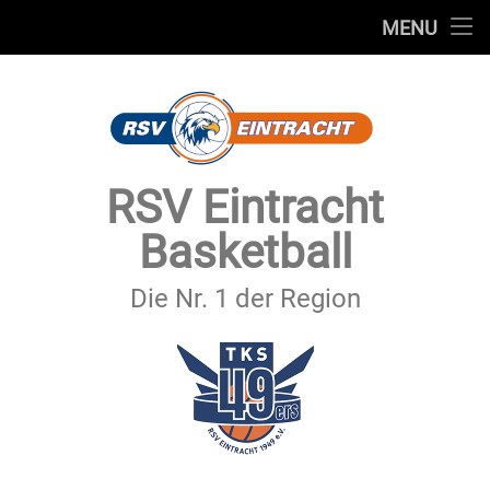
STARTSEITE
MENU
Skip
TEAMS
to
content
VEREIN
SERVICE
RSV Eintracht
SPONSOREN
Basketball
SECHSTER MANN
Die Nr. 1 der Region
KONTAKT
IMPRESSUM & DATENSCHUTZ