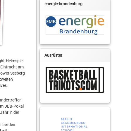
energie-brandenburg
Ausrüster
ght-Heimspiel
V Eintracht am
nower Seeberg
nzweiten
ives,
nandertreffen
 im DBB-Pokal
Jahr in der
n bei den
l mit