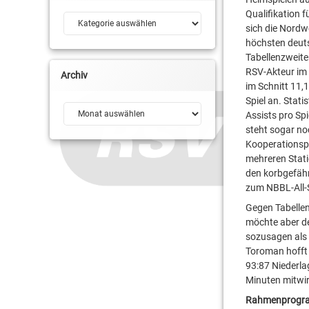
Qualifikation 
Kategorien
sich die Nordw
höchsten deutsc
Tabellenzweite
RSV-Akteur im 
Archiv
im Schnitt 11,
Spiel an. Stati
Archiv
Assists pro Sp
steht sogar no
Kooperationspa
mehreren Stati
den korbgefährl
zum NBBL-All-S
Gegen Tabellen
möchte aber de
sozusagen als
Toroman hofft 
93:87 Niederla
Minuten mitwir
Rahmenprogra