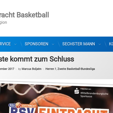
racht Basketball
egion
RVICE
SPONSOREN
SECHSTER MANN
K
ste kommt zum Schluss
Categories:
zember 2017
by
Marcus Boljahn
Herren 1
,
Zweite Basketball-Bundesliga