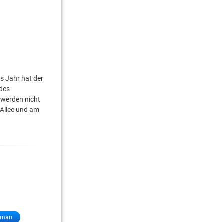
es Jahr hat der
des
 werden nicht
 Allee und am
oman