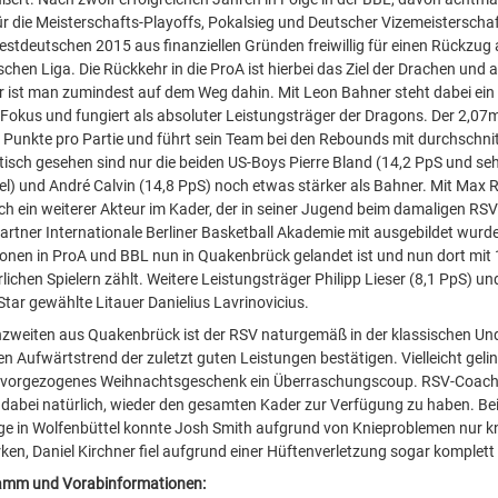
für die Meisterschafts-Playoffs, Pokalsieg und Deutscher Vizemeisterscha
estdeutschen 2015 aus finanziellen Gründen freiwillig für einen Rückzug 
hen Liga. Die Rückkehr in die ProA ist hierbei das Ziel der Drachen und al
r ist man zumindest auf dem Weg dahin. Mit Leon Bahner steht dabei ein
Fokus und fungiert als absoluter Leistungsträger der Dragons. Der 2,07m
1 Punkte pro Partie und führt sein Team bei den Rebounds mit durchschnitt
stisch gesehen sind nur die beiden US-Boys Pierre Bland (14,2 PpS und seh
iel) und André Calvin (14,8 PpS) noch etwas stärker als Bahner. Mit Ma
ch ein weiterer Akteur im Kader, der in seiner Jugend beim damaligen RSV
rtner Internationale Berliner Basketball Akademie mit ausgebildet wurd
onen in ProA und BBL nun in Quakenbrück gelandet ist und nun dort mit 
ichen Spielern zählt. Weitere Leistungsträger Philipp Lieser (8,1 PpS) un
tar gewählte Litauer Danielius Lavrinovicius.
zweiten aus Quakenbrück ist der RSV naturgemäß in der klassischen Und
n Aufwärtstrend der zuletzt guten Leistungen bestätigen. Vielleicht gelin
 vorgezogenes Weihnachtsgeschenk ein Überraschungscoup. RSV-Coach
dabei natürlich, wieder den gesamten Kader zur Verfügung zu haben. Bei
ge in Wolfenbüttel konnte Josh Smith aufgrund von Knieproblemen nur 
ken, Daniel Kirchner fiel aufgrund einer Hüftenverletzung sogar komplett
mm und Vorabinformationen: