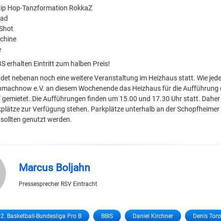
 Hip Hop-Tanzformation RokkaZ
rad
Shot
chine
e
 erhalten Eintritt zum halben Preis!
indet nebenan noch eine weitere Veranstaltung im Heizhaus statt. Wie jed
nmachnow e.V. an diesem Wochenende das Heizhaus für die Aufführung 
“ gemietet. Die Aufführungen finden um 15.00 und 17.30 Uhr statt. Daher
lätze zur Verfügung stehen. Parkplätze unterhalb an der Schopfheimer
sollten genutzt werden.
Marcus Boljahn
Pressesprecher RSV Eintracht
2. Basketball-Bundesliga Pro B
BBIS
Daniel Kirchner
Denis Tor