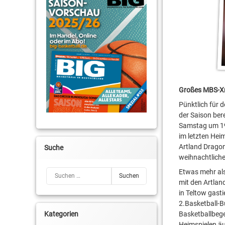
Großes MBS-X
Pünktlich für 
der Saison ber
Samstag um 19
im letzten Hei
Artland Dragon
Suche
weihnachtlic
Suchen nach:
Etwas mehr als
mit den Artlan
in Teltow gasti
2.Basketball-B
Kategorien
Basketballbege
Heimspielen äu