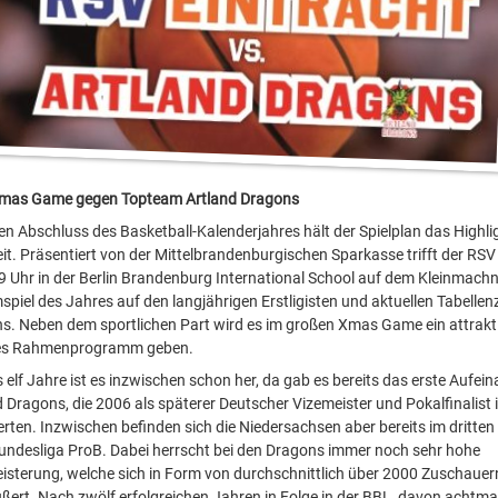
mas Game gegen Topteam Artland Dragons
den Abschluss des Basketball-Kalenderjahres hält der Spielplan das Highli
eit. Präsentiert von der Mittelbrandenburgischen Sparkasse trifft der RS
 Uhr in der Berlin Brandenburg International School auf dem Kleinmach
mspiel des Jahres auf den langjährigen Erstligisten und aktuellen Tabelle
s. Neben dem sportlichen Part wird es im großen Xmas Game ein attrakt
hes Rahmenprogramm geben.
 elf Jahre ist es inzwischen schon her, da gab es bereits das erste Aufei
d Dragons, die 2006 als späterer Deutscher Vizemeister und Pokalfinalist
erten. Inzwischen befinden sich die Niedersachsen aber bereits im dritten 
undesliga ProB. Dabei herrscht bei den Dragons immer noch sehr hohe
isterung, welche sich in Form von durchschnittlich über 2000 Zuschauer
ßert. Nach zwölf erfolgreichen Jahren in Folge in der BBL, davon achtma