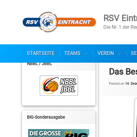
RSV Eint
Die Nr. 1 der R
Skip
STARTSEITE
TEAMS
VEREIN
SE
to
NBBL / JBBL
content
Das Be
Posted on
14. De
BiG-Sonderausgabe