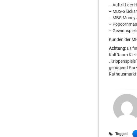
– Auftritt der
– MBS-Glücks
– MBS-Money 
– Popcornmas
– Gewinnspiel
Kunden der MBS
Achtung
: Es f
KultRaum Klei
„Krippenspiels
genügend Parkp
Rathausmarkt 
Tagged