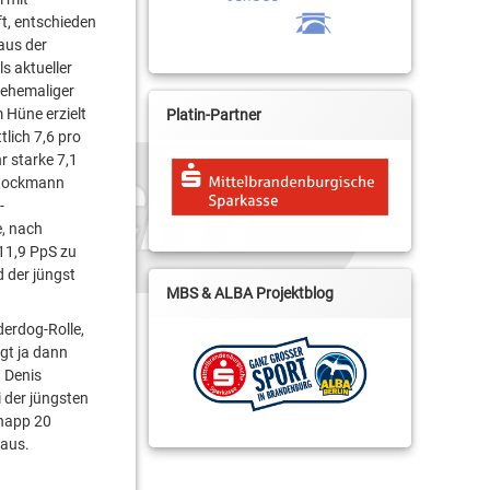
ft, entschieden
aus der
s aktueller
 ehemaliger
 Hüne erzielt
Platin-Partner
lich 7,6 pro
r starke 7,1
x Rockmann
-
e, nach
11,9 PpS zu
d der jüngst
MBS & ALBA Projektblog
erdog-Rolle,
gt ja dann
 Denis
 der jüngsten
knapp 20
 aus.