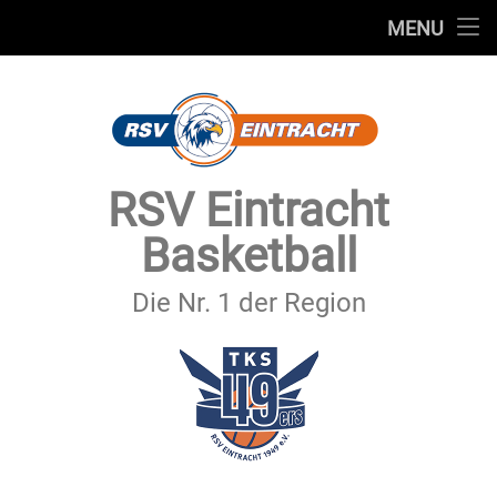
STARTSEITE
MENU
Skip
TEAMS
to
content
VEREIN
SERVICE
RSV Eintracht
SPONSOREN
Basketball
SECHSTER MANN
Die Nr. 1 der Region
KONTAKT
IMPRESSUM & DATENSCHUTZ