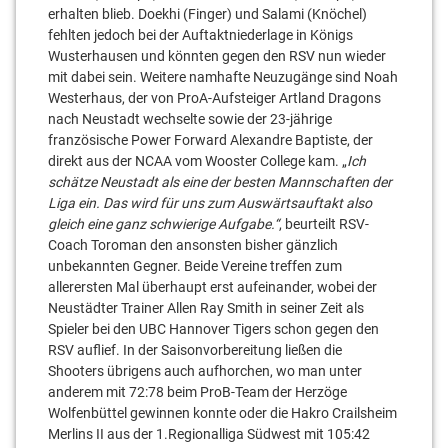
erhalten blieb. Doekhi (Finger) und Salami (Knöchel)
fehlten jedoch bei der Auftaktniederlage in Königs
Wusterhausen und könnten gegen den RSV nun wieder
mit dabei sein. Weitere namhafte Neuzugänge sind Noah
Westerhaus, der von ProA-Aufsteiger Artland Dragons
nach Neustadt wechselte sowie der 23-jährige
französische Power Forward Alexandre Baptiste, der
direkt aus der NCAA vom Wooster College kam. „
Ich
schätze Neustadt als eine der besten Mannschaften der
Liga ein. Das wird für uns zum Auswärtsauftakt also
gleich eine ganz schwierige Aufgabe.“
, beurteilt RSV-
Coach Toroman den ansonsten bisher gänzlich
unbekannten Gegner. Beide Vereine treffen zum
allerersten Mal überhaupt erst aufeinander, wobei der
Neustädter Trainer Allen Ray Smith in seiner Zeit als
Spieler bei den UBC Hannover Tigers schon gegen den
RSV auflief. In der Saisonvorbereitung ließen die
Shooters übrigens auch aufhorchen, wo man unter
anderem mit 72:78 beim ProB-Team der Herzöge
Wolfenbüttel gewinnen konnte oder die Hakro Crailsheim
Merlins II aus der 1.Regionalliga Südwest mit 105:42