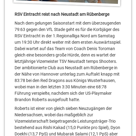
RSV Eintracht reist nach Neustadt am Rübenberge
Nach dem gelungen Saisonstart mit dem überzeugenden
79:63 gegen den VfL Stade geht es für die Korbjäger des
RSV Eintracht in der 1.Regionalliga Nord am Samstag
um 19:30 Uhr direkt weiter mit dem ersten Auswärtsspiel.
Dabei wartet auf das Team von Coach Denis Toroman
gleich eine besonders große Hürde, denn es wartet der
letztjährige Vizemeister TSV Neustadt temps Shooters.
Der ambitionierte Club aus Neustadt am Rübenberge in
der Nähe von Hannover unterlag zum Auftakt knapp mit
83:78 bei den Red Dragons aus Königs Wusterhausen,
wobei man in den letzten 3:30 Minuten eine 68:78
Führung verspielte, nachdem sich der US-Playmaker
Brandon Roberts ausgefoult hatte.
Roberts ist einer von gleich sieben Neuzugängen der
Niedersachsen, wobei das maßgeblich zur
Vizemeisterschaft beigetragende Leistungsträger-Trio
bestehend aus Rishi Kakad (15,0 Punkte pro Spiel), Dyon
Doekhi (13,7 PpS) und Mubarak Salami (12,1 PpS) aber