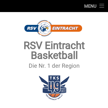
STARTSEITE
MENU
Skip
TEAMS
to
content
VEREIN
SERVICE
RSV Eintracht
SPONSOREN
Basketball
SECHSTER MANN
Die Nr. 1 der Region
KONTAKT
IMPRESSUM & DATENSCHUTZ