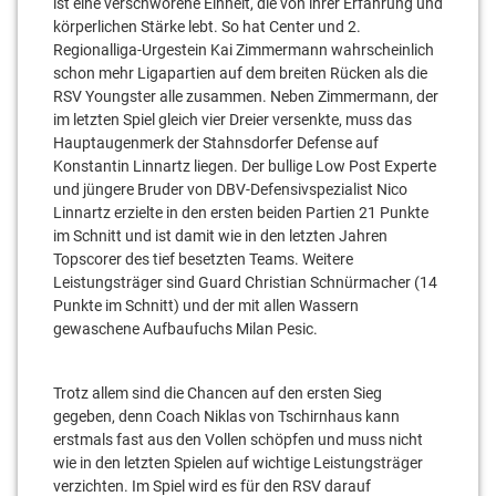
ist eine verschworene Einheit, die von ihrer Erfahrung und
körperlichen Stärke lebt. So hat Center und 2.
Regionalliga-Urgestein Kai Zimmermann wahrscheinlich
schon mehr Ligapartien auf dem breiten Rücken als die
RSV Youngster alle zusammen. Neben Zimmermann, der
im letzten Spiel gleich vier Dreier versenkte, muss das
Hauptaugenmerk der Stahnsdorfer Defense auf
Konstantin Linnartz liegen. Der bullige Low Post Experte
und jüngere Bruder von DBV-Defensivspezialist Nico
Linnartz erzielte in den ersten beiden Partien 21 Punkte
im Schnitt und ist damit wie in den letzten Jahren
Topscorer des tief besetzten Teams. Weitere
Leistungsträger sind Guard Christian Schnürmacher (14
Punkte im Schnitt) und der mit allen Wassern
gewaschene Aufbaufuchs Milan Pesic.
Trotz allem sind die Chancen auf den ersten Sieg
gegeben, denn Coach Niklas von Tschirnhaus kann
erstmals fast aus den Vollen schöpfen und muss nicht
wie in den letzten Spielen auf wichtige Leistungsträger
verzichten. Im Spiel wird es für den RSV darauf