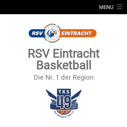
STARTSEITE
MENU
Skip
TEAMS
to
content
VEREIN
SERVICE
RSV Eintracht
SPONSOREN
Basketball
SECHSTER MANN
Die Nr. 1 der Region
KONTAKT
IMPRESSUM & DATENSCHUTZ