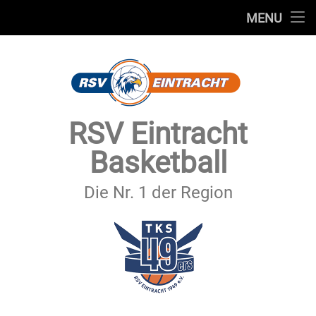
STARTSEITE
MENU
Skip
TEAMS
to
content
VEREIN
SERVICE
RSV Eintracht
SPONSOREN
Basketball
SECHSTER MANN
Die Nr. 1 der Region
KONTAKT
IMPRESSUM & DATENSCHUTZ