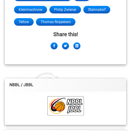
Kleinmachnow
Philip Zwiener
Stahnsdorf
Teltow
Thomas Roijakkers
Share this!
Facebook
Twitter
LinkedIn
NBBL / JBBL