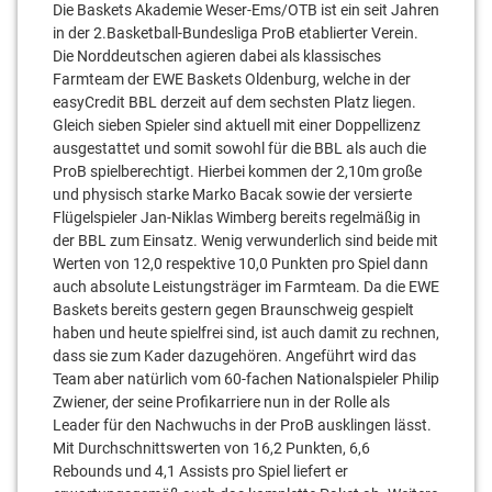
Die Baskets Akademie Weser-Ems/OTB ist ein seit Jahren
in der 2.Basketball-Bundesliga ProB etablierter Verein.
Die Norddeutschen agieren dabei als klassisches
Farmteam der EWE Baskets Oldenburg, welche in der
easyCredit BBL derzeit auf dem sechsten Platz liegen.
Gleich sieben Spieler sind aktuell mit einer Doppellizenz
ausgestattet und somit sowohl für die BBL als auch die
ProB spielberechtigt. Hierbei kommen der 2,10m große
und physisch starke Marko Bacak sowie der versierte
Flügelspieler Jan-Niklas Wimberg bereits regelmäßig in
der BBL zum Einsatz. Wenig verwunderlich sind beide mit
Werten von 12,0 respektive 10,0 Punkten pro Spiel dann
auch absolute Leistungsträger im Farmteam. Da die EWE
Baskets bereits gestern gegen Braunschweig gespielt
haben und heute spielfrei sind, ist auch damit zu rechnen,
dass sie zum Kader dazugehören. Angeführt wird das
Team aber natürlich vom 60-fachen Nationalspieler Philip
Zwiener, der seine Profikarriere nun in der Rolle als
Leader für den Nachwuchs in der ProB ausklingen lässt.
Mit Durchschnittswerten von 16,2 Punkten, 6,6
Rebounds und 4,1 Assists pro Spiel liefert er