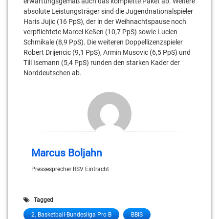
erwartungsgemäß auch das komplette Paket ab. Weitere
absolute Leistungsträger sind die Jugendnationalspieler
Haris Jujic (16 PpS), der in der Weihnachtspause noch
verpflichtete Marcel Keßen (10,7 PpS) sowie Lucien
Schmikale (8,9 PpS). Die weiteren Doppellizenzspieler
Robert Drijencic (9,1 PpS), Armin Musovic (6,5 PpS) und
Till Isemann (5,4 PpS) runden den starken Kader der
Norddeutschen ab.
Marcus Boljahn
Pressesprecher RSV Eintracht
Tagged
2. Basketball-Bundesliga Pro B
BBIS