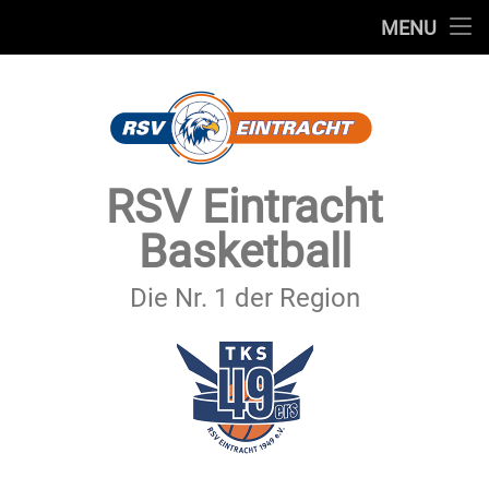
STARTSEITE
MENU
Skip
TEAMS
to
content
VEREIN
SERVICE
RSV Eintracht
SPONSOREN
Basketball
SECHSTER MANN
Die Nr. 1 der Region
KONTAKT
IMPRESSUM & DATENSCHUTZ