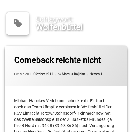
Schlagwort:
Wolfenbüttel
Tagged
Kellen
Comeback reichte nicht
Willams
Updated on
10. Oktober 2011
Categories:
Posted on
1. Oktober 2011
by
Marcus Boljahn
Herren 1
Michael
Haucke
Vladimir
Pastushenko
Michael Hauckes Verletzung schockte die Eintracht –
doch das Team kämpfte verbissen in Wolfenbüttel Der
Wolfenbüttel
RSV Eintracht Teltow/Stahnsdorf/Kleinmachnow hat
das zweite Saisonspiel in der 2. Basketball-Bundesliga
Pro B Nord mit 94:98 (39:49; 86:86) nach Verlängerung
bei den Herzögen Wolfenbüttel verloren. Gerade einmal