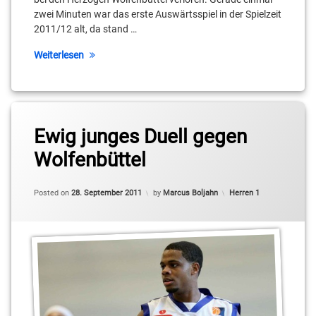
zwei Minuten war das erste Auswärtsspiel in der Spielzeit
2011/12 alt, da stand …
Weiterlesen
Tagged
Brenton
Ewig junges Duell gegen
Butler
Wolfenbüttel
Vladimir
Pastushenko
Updated on
10. Oktober 2011
Categories:
Posted on
28. September 2011
by
Marcus Boljahn
Herren 1
Wolfenbüttel