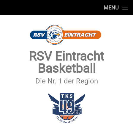
STARTSEITE
MENU
Skip
TEAMS
to
content
VEREIN
SERVICE
RSV Eintracht
SPONSOREN
Basketball
SECHSTER MANN
Die Nr. 1 der Region
KONTAKT
IMPRESSUM & DATENSCHUTZ