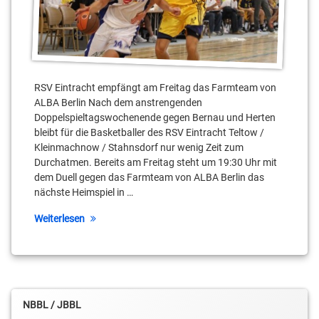
Keoni
Watson
Kleinmachnow
Lucca
RSV Eintracht empfängt am Freitag das Farmteam von
Staiger
ALBA Berlin Nach dem anstrengenden
Doppelspieltagswochenende gegen Bernau und Herten
Mauricio
Marin
bleibt für die Basketballer des RSV Eintracht Teltow /
Kleinmachnow / Stahnsdorf nur wenig Zeit zum
Niko
Durchatmen. Bereits am Freitag steht um 19:30 Uhr mit
Schumann
dem Duell gegen das Farmteam von ALBA Berlin das
nächste Heimspiel in …
Tobias
Horn
Weiterlesen
Yannick
Evans
NBBL / JBBL