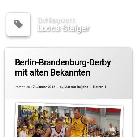
Schlagwort:
Lucca Staiger
Tagged
Berlin-Brandenburg-Derby
2.
Basketball-
mit alten Bekannten
Bundesliga
Pro B
Updated on
18. Januar 2012
Categories:
Posted on
17. Januar 2012
by
Marcus Boljahn
Herren 1
ALBA
Berlin
BBIS
jonas
schmidt