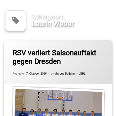
Schlagwort:
Laurin Weber
Tagged
JBBL
RSV verliert Saisonauftakt
gegen Dresden
Laurin
Weber
Updated on
7. Oktober 2018
Categories:
Posted on
7. Oktober 2018
by
Marcus Boljahn
JBBL
Vladimir
Pastushenko