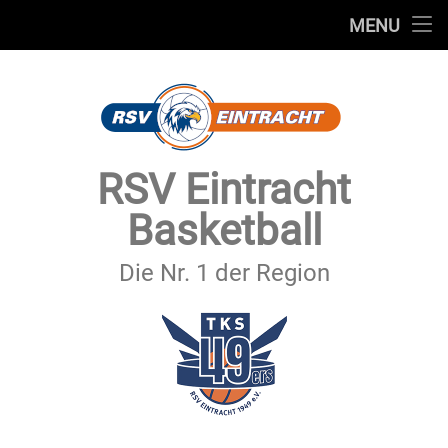
STARTSEITE
MENU
Skip
TEAMS
to
content
VEREIN
SERVICE
RSV Eintracht
SPONSOREN
Basketball
SECHSTER MANN
Die Nr. 1 der Region
KONTAKT
IMPRESSUM & DATENSCHUTZ