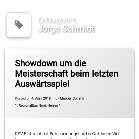
Schlagwort:
Jorge Schmidt
Tagged
Showdown um die
2.
Basketball-
Meisterschaft beim letzten
Bundesliga
Pro B
Auswärtsspiel
Denis
Toroman
Updated on
4. April 2019
Posted on
4. April 2019
by
Marcus Boljahn
Categories:
1. Regionalliga Nord
,
Herren 1
Jorge
Schmidt
Kleinmachnow
RSV Eintracht mit Entscheidungsspiel in Göttingen Viel