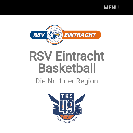
STARTSEITE
MENU
Skip
TEAMS
to
content
VEREIN
SERVICE
RSV Eintracht
SPONSOREN
Basketball
SECHSTER MANN
Die Nr. 1 der Region
KONTAKT
IMPRESSUM & DATENSCHUTZ