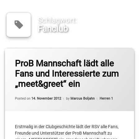
Schlagwort:
Fanclub
Tagged
Fanclub
ProB Mannschaft lädt alle
Fans und Interessierte zum
„meet&greet“ ein
Updated on
14. November 2012
Categories:
Posted on
14. November 2012
by
Marcus Boljahn
Herren 1
Erstmalig in der Clubgeschichte lädt der RSV alle Fans,
Freunde und Unterstützer der ProB Mannschaft zu