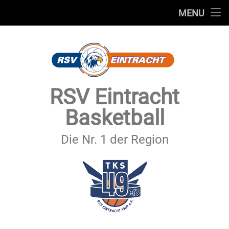
STARTSEITE
MENU
Skip
TEAMS
to
content
VEREIN
SERVICE
RSV Eintracht
SPONSOREN
Basketball
SECHSTER MANN
Die Nr. 1 der Region
KONTAKT
IMPRESSUM & DATENSCHUTZ