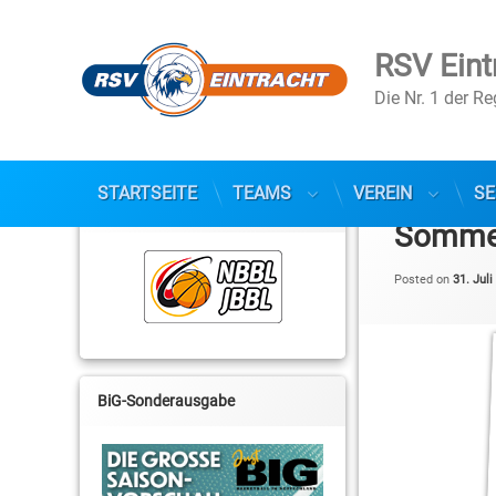
RSV Eint
Die Nr. 1 der R
Skip
to
STARTSEITE
TEAMS
VEREIN
SE
NBBL / JBBL
content
Sommer
Posted on
31. Juli
BiG-Sonderausgabe