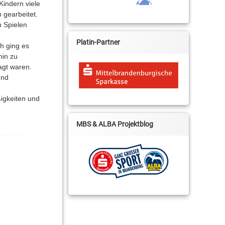
Kindern viele
 gearbeitet.
n Spielen
Platin-Partner
h ging es
hin zu
agt waren.
und
igkeiten und
MBS & ALBA Projektblog