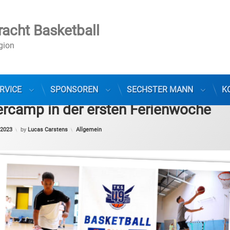
racht Basketball
egion
RVICE
SPONSOREN
SECHSTER MANN
K
camp in der ersten Ferienwoche
Categories:
 2023
by
Lucas Carstens
Allgemein