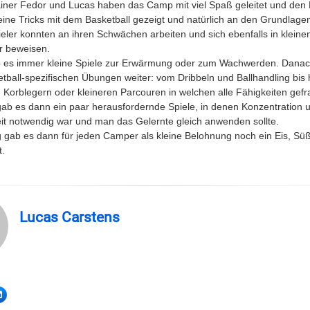
ainer Fedor und Lucas haben das Camp mit viel Spaß geleitet und den 
eine Tricks mit dem Basketball gezeigt und natürlich an den Grundlagen
ieler konnten an ihren Schwächen arbeiten und sich ebenfalls in kleine
r beweisen.
 es immer kleine Spiele zur Erwärmung oder zum Wachwerden. Danac
tball-spezifischen Übungen weiter: vom Dribbeln und Ballhandling bis 
Korblegern oder kleineren Parcouren in welchen alle Fähigkeiten gefr
ab es dann ein paar herausfordernde Spiele, in denen Konzentration 
eit notwendig war und man das Gelernte gleich anwenden sollte.
g gab es dann für jeden Camper als kleine Belohnung noch ein Eis, Süß
t.
Lucas Carstens
LinkedIn