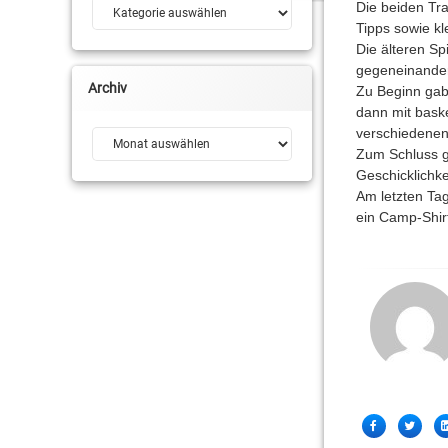
Kategorien
Die beiden Tr
Tipps sowie kl
Die älteren Sp
gegeneinande
Archiv
Zu Beginn gab
dann mit baske
verschiedenen 
Archiv
Zum Schluss g
Geschicklichk
Am letzten Ta
ein Camp-Shir
Share
Facebook
Twitter
this!