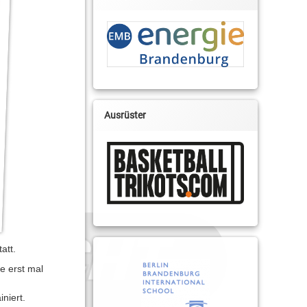
Ausrüster
att.
e erst mal
niert.