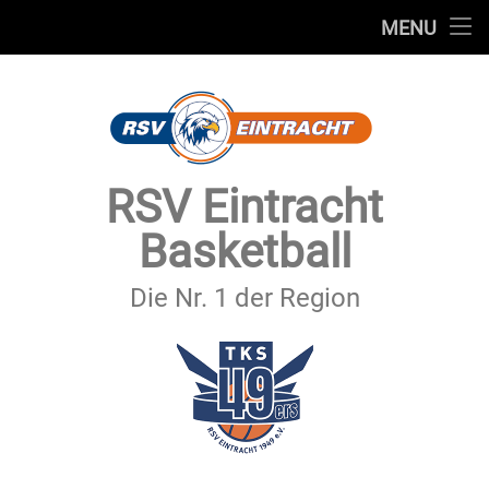
STARTSEITE
MENU
Skip
TEAMS
to
content
VEREIN
SERVICE
RSV Eintracht
SPONSOREN
Basketball
SECHSTER MANN
Die Nr. 1 der Region
KONTAKT
IMPRESSUM & DATENSCHUTZ