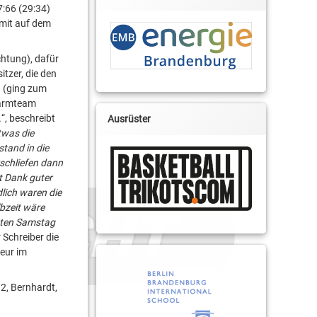
7:66 (29:34)
amit auf dem
chtung), dafür
tzer, die den
g (ging zum
Farmteam
.
“, beschreibt
Ausrüster
twas die
stand in die
rschliefen dann
st Dank guter
dlich waren die
bzeit wäre
hsten Samstag
 Schreiber die
teur im
 2, Bernhardt,