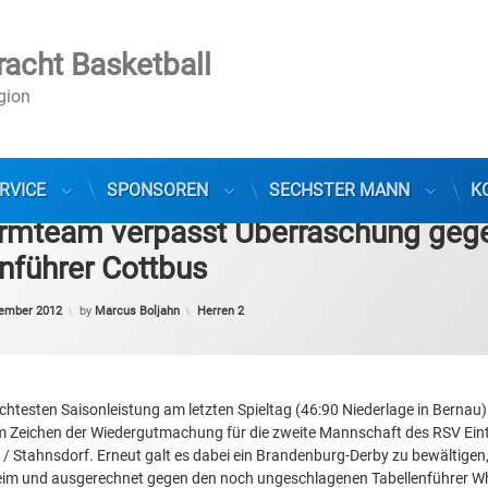
racht Basketball
egion
RVICE
SPONSOREN
SECHSTER MANN
K
rmteam verpasst Überraschung geg
nführer Cottbus
Categories:
vember 2012
by
Marcus Boljahn
Herren 2
chtesten Saisonleistung am letzten Spieltag (46:90 Niederlage in Bernau
 Zeichen der Wiedergutmachung für die zweite Mannschaft des RSV Eint
 Stahnsdorf. Erneut galt es dabei ein Brandenburg-Derby zu bewältigen
eim und ausgerechnet gegen den noch ungeschlagenen Tabellenführer Wh