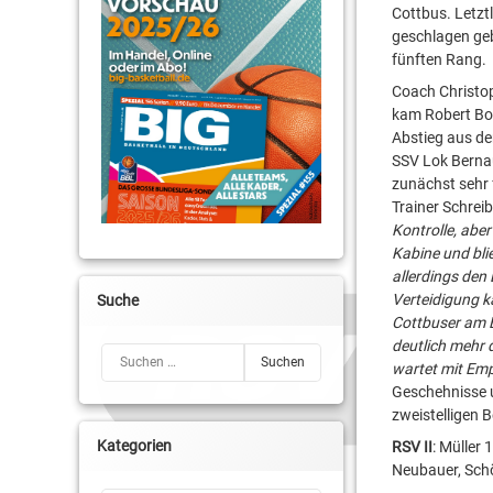
Cottbus. Letzt
geschlagen geb
fünften Rang.
Coach Christop
kam Robert Bor
Abstieg aus der
SSV Lok Bernau
zunächst sehr f
Trainer Schreib
Kontrolle, abe
Kabine und bli
allerdings den 
Verteidigung k
Suche
Cottbuser am 
deutlich mehr 
Suchen nach:
wartet mit Empo
Geschehnisse u
zweistelligen B
Kategorien
RSV II
: Müller 
Neubauer, Sch