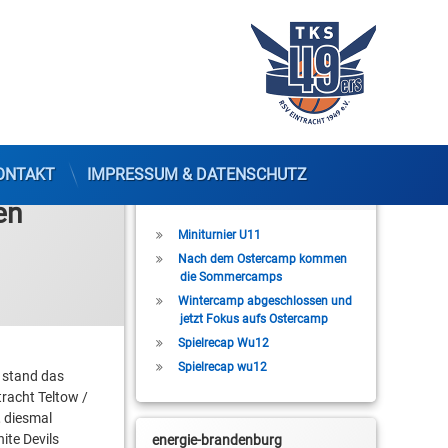
ONTAKT
IMPRESSUM & DATENSCHUTZ
Letzte Beiträge
en
Miniturnier U11
Nach dem Ostercamp kommen
die Sommercamps
Wintercamp abgeschlossen und
jetzt Fokus aufs Ostercamp
Spielrecap Wu12
Spielrecap wu12
) stand das
racht Teltow /
, diesmal
ite Devils
energie-brandenburg