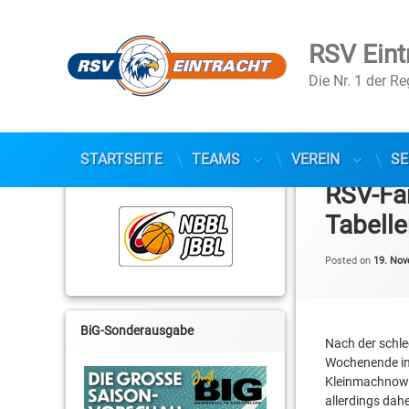
RSV Eint
Die Nr. 1 der R
Skip
to
STARTSEITE
TEAMS
VEREIN
SE
NBBL / JBBL
content
RSV-Fa
Tabelle
Posted on
19. No
BiG-Sonderausgabe
Nach der schle
Wochenende im
Kleinmachnow /
allerdings dah