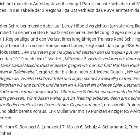
lich bot man dem Aufstiegsfavorit sehr gut Paroli, musste sich aber mit 5
en. In der Tabelle der 2.Regionalliga Ost verbleibt das RSV-Farmteam d
her Schreiber musste dabei auf Leroy Höbold verzichten (private Verpfli
chert zu seinem ersten Einsatz seit seiner Fußverletzung. Gegen die Lausi
 1.Regionalliga und den Verlust ihres langjährigen Trainers René Schillin
) offensichtlich schnell kompensiert haben, zeigte sich das junge RSV-
okussiert. „
Wir starteten gut ins Spiel und setzten den Gameplan gut um
er das 19:19 nach dem 1.Viertel. „
Mitte des 2.Viertels verloren wir dann e
r Dank Daniel Mixichs Buzzer Beater gingen wir nur mit fünf Punkten Rück
eben in Reichweite.
“, ergänzt der bis dato noch zufriedene Coach. „
Wir ve
Beginn der zweiten Halbzeit total und lagen schnell zweistellig hinten. Er
ämpften wir uns zurück und hatten im 4.Viertel ein offenes Spiel. Letzten
Ende aber einfach abgezockter. Ohne diese Schwächephase nach der Hal
drin gewesen. Wir müssen weiter gut im Training arbeiten, denn am näc
r Berlin bereits ein weiterer starker Gegner auf uns.
“, umschreibt Trainer
nd blickt bereits voraus. Erik Müller war mit 19 Punkten einziger RSV-Ak
ereich.
19, Horn 9, Borchert 8, Landvoigt 7, Mixich 6, Schulz 4, Schumann 2, Treml
önheit