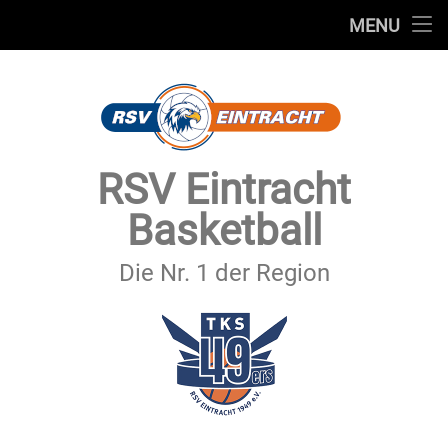
STARTSEITE
MENU
Skip
TEAMS
to
content
VEREIN
SERVICE
RSV Eintracht
SPONSOREN
Basketball
SECHSTER MANN
Die Nr. 1 der Region
KONTAKT
IMPRESSUM & DATENSCHUTZ