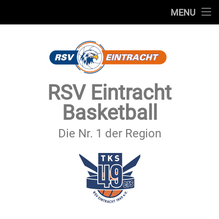
STARTSEITE
MENU
Skip
TEAMS
to
content
VEREIN
SERVICE
RSV Eintracht
SPONSOREN
Basketball
SECHSTER MANN
Die Nr. 1 der Region
KONTAKT
IMPRESSUM & DATENSCHUTZ