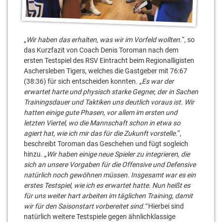
„Wir haben das erhalten, was wir im Vorfeld wollten.
“, so
das Kurzfazit von Coach Denis Toroman nach dem
ersten Testspiel des RSV Eintracht beim Regionalligisten
Aschersleben Tigers, welches die Gastgeber mit 76:67
(38:36) für sich entscheiden konnten. „
Es war der
erwartet harte und physisch starke Gegner, der in Sachen
Trainingsdauer und Taktiken uns deutlich voraus ist. Wir
hatten einige gute Phasen, vor allem im ersten und
letzten Viertel, wo die Mannschaft schon in etwa so
agiert hat, wie ich mir das für die Zukunft vorstelle.
“,
beschreibt Toroman das Geschehen und fügt sogleich
hinzu. „
Wir haben einige neue Spieler zu integrieren, die
sich an unsere Vorgaben für die Offensive und Defensive
natürlich noch gewöhnen müssen. Insgesamt war es ein
erstes Testspiel, wie ich es erwartet hatte. Nun heißt es
für uns weiter hart arbeiten im täglichen Training, damit
wir für den Saisonstart vorbereitet sind.“
Hierbei sind
natürlich weitere Testspiele gegen ähnlichklassige