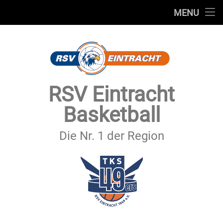
STARTSEITE
MENU
Skip
TEAMS
to
content
VEREIN
SERVICE
RSV Eintracht
SPONSOREN
Basketball
SECHSTER MANN
Die Nr. 1 der Region
KONTAKT
IMPRESSUM & DATENSCHUTZ