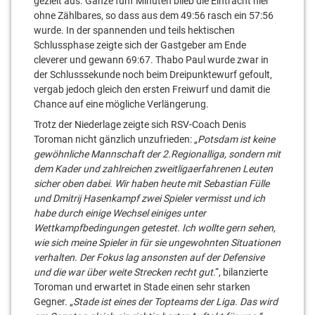
gezielt aus. Ganze fünf Minuten blieb die Eintracht hier
ohne Zählbares, so dass aus dem 49:56 rasch ein 57:56
wurde. In der spannenden und teils hektischen
Schlussphase zeigte sich der Gastgeber am Ende
cleverer und gewann 69:67. Thabo Paul wurde zwar in
der Schlusssekunde noch beim Dreipunktewurf gefoult,
vergab jedoch gleich den ersten Freiwurf und damit die
Chance auf eine mögliche Verlängerung.
Trotz der Niederlage zeigte sich RSV-Coach Denis
Toroman nicht gänzlich unzufrieden: „
Potsdam ist keine
gewöhnliche Mannschaft der 2.Regionalliga, sondern mit
dem Kader und zahlreichen zweitligaerfahrenen Leuten
sicher oben dabei. Wir haben heute mit Sebastian Fülle
und Dmitrij Hasenkampf zwei Spieler vermisst und ich
habe durch einige Wechsel einiges unter
Wettkampfbedingungen getestet. Ich wollte gern sehen,
wie sich meine Spieler in für sie ungewohnten Situationen
verhalten. Der Fokus lag ansonsten auf der Defensive
und die war über weite Strecken recht gut
.“, bilanzierte
Toroman und erwartet in Stade einen sehr starken
Gegner. „
Stade ist eines der Topteams der Liga. Das wird