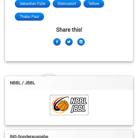
Sebastian Fülle
Stahnsdorf
Teltow
Thabo Paul
Share this!
Facebook
Twitter
LinkedIn
NBBL / JBBL
BiG-Sonderausgabe