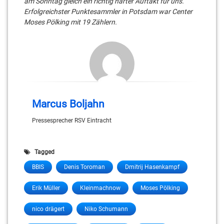
am Sonntag gleich ein richtig harter Auftakt für uns.“
Erfolgreichster Punktesammler in Potsdam war Center
Moses Pölking mit 19 Zählern.
Marcus Boljahn
Pressesprecher RSV Eintracht
Tagged
BBIS
Denis Toroman
Dmitrij Hasenkampf
Erik Müller
Kleinmachnow
Moses Pölking
nico drägert
Niko Schumann