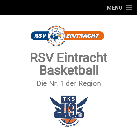
STARTSEITE
MENU
Skip
TEAMS
to
content
VEREIN
SERVICE
RSV Eintracht
SPONSOREN
Basketball
SECHSTER MANN
Die Nr. 1 der Region
KONTAKT
IMPRESSUM & DATENSCHUTZ