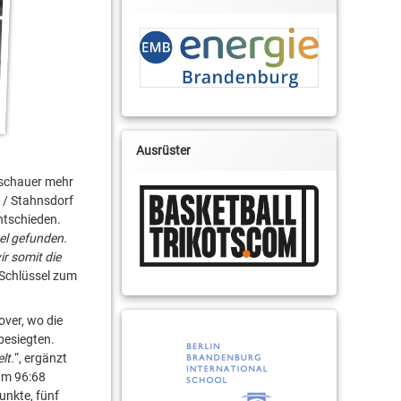
Ausrüster
Zuschauer mehr
 / Stahnsdorf
ntschieden.
el gefunden.
r somit die
 Schlüssel zum
over, wo die
besiegten.
lt.
“, ergänzt
um 96:68
unkte, fünf