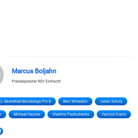
Marcus Boljahn
Pressesprecher RSV Eintracht
2. Basketball-Bundesliga Pro B
Blair Wheadon
Julian Schulz
n
Michael Haucke
Vladimir Pastushenko
Yannick Evans
LinkedIn