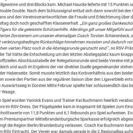
Ballgewinne und drei Blocks kam. Michael Haucke lieferte mit 15 Punkten 
ouble Double. Nach dem Schlusssignal entlud sich dann sowohl bei den S
ans und den Vereinsverantwortlichen die Freude und Erleichterung über 
ieltag doch noch geschafften Klassenerhalt. „
Ein ganz großes Dankeschön 
gers für die geleistete Schützenhilfe. Allerdings gilt unser Mitgefühl au
erten Dorstenern um unseren ehemaligen Coach Torsten Schierenbeck, di
ft verletzungsbedingte Rückschläge hinnehmen mussten und dadurch vo
chen vierten Platz noch in die Abstiegsrunde gerutscht sind.
“, so RSV-Prä
der Tat hätte die Entscheidung um den letzten Abstiegsplatz kaum knapp
offiziellen Abschlusstabelle der Relegationsrunde sind beide Vereine mit j
leich und auch im Ergebnis der vier direkten Duelle gegeneinander stehen 
 der Habenseite. Somit musste letztlich das Korbverhältnis aus den beide
n sowie den Partien aus der regulären Saison über den Ligaverbleib ents
0 Auswärtssieg in Dorsten Mitte Februar spielte hier schlussendlich das 
er Waage.
m Spiel wurden Yannick Evans und Trainer Kai Buchmann feierlich verabs
ahre im RSV-Dress. Der Flügelspieler kam in insgesamt 68 Spielen zum Ein
chnittswerte von 11,8 Punkten und 6,1 Rebounds pro Spiel aufweisen. Ev
im Premiumpartner Mittelbrandenburgische Sparkasse erfolgreich abges
ngt die Region Berlin/Brandenburg verlassen. Coach Kai Buchmann kam 
 RSV Eintracht. Der Verein war damals gerade in die 2.Regionalliga auf