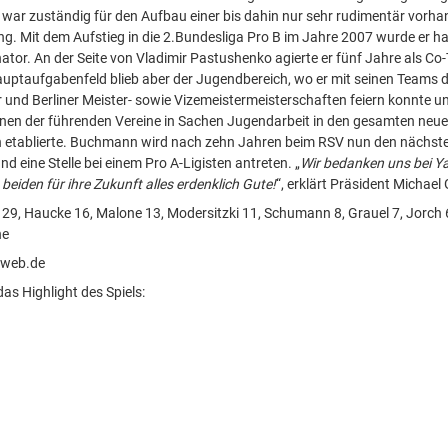
ar zuständig für den Aufbau einer bis dahin nur sehr rudimentär vorh
g. Mit dem Aufstieg in die 2.Bundesliga Pro B im Jahre 2007 wurde er h
tor. An der Seite von Vladimir Pastushenko agierte er fünf Jahre als Co-T
auptaufgabenfeld blieb aber der Jugendbereich, wo er mit seinen Teams d
und Berliner Meister- sowie Vizemeistermeisterschaften feiern konnte 
einen der führenden Vereine in Sachen Jugendarbeit in den gesamten neu
 etablierte. Buchmann wird nach zehn Jahren beim RSV nun den nächste
d eine Stelle bei einem Pro A-Ligisten antreten. „
Wir bedanken uns bei Y
eiden für ihre Zukunft alles erdenklich Gute!
“, erklärt Präsident Michael
29, Haucke 16, Malone 13, Modersitzki 11, Schumann 8, Grauel 7, Jorch 
ne
@web.de
as Highlight des Spiels: