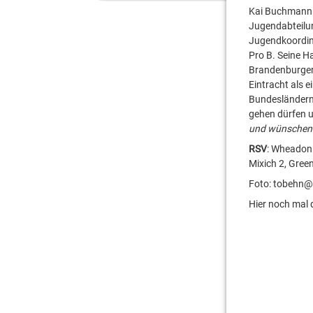
Kai Buchmann w
Jugendabteilun
Jugendkoordina
Pro B. Seine H
Brandenburger 
Eintracht als 
Bundesländern
gehen dürfen un
und wünschen b
RSV
: Wheadon 
Mixich 2, Gree
Foto: tobehn
Hier noch mal d