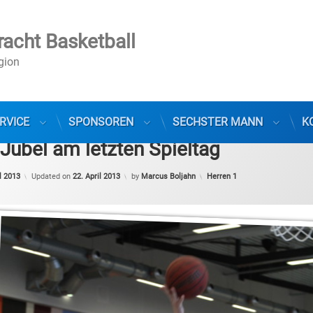
racht Basketball
egion
RVICE
SPONSOREN
SECHSTER MANN
K
Jubel am letzten Spieltag
Categories:
l 2013
Updated on
22. April 2013
by
Marcus Boljahn
Herren 1