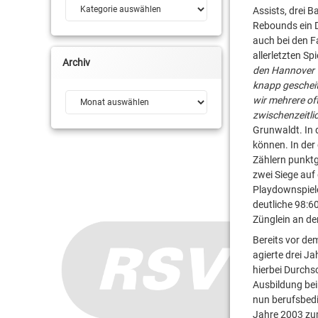
Kategorien
Assists, drei 
Rebounds ein D
auch bei den F
allerletzten Sp
Archiv
den Hannover Ti
knapp gescheit
Archiv
wir mehrere o
zwischenzeitli
Grunwaldt. In 
können. In der 
Zählern punktg
zwei Siege auf
Playdownspiele
deutliche 98:6
Zünglein an d
Bereits vor de
agierte drei J
hierbei Durchs
Ausbildung be
nun berufsbedi
Jahre 2003 zum