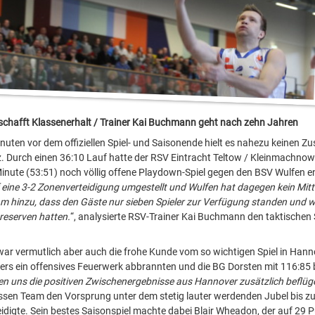
schafft Klassenerhalt / Trainer Kai Buchmann geht nach zehn Jahren
inuten vor dem offiziellen Spiel- und Saisonende hielt es nahezu keinen 
z. Durch einen 36:10 Lauf hatte der RSV Eintracht Teltow / Kleinmachnow
Minute (53:51) noch völlig offene Playdown-Spiel gegen den BSV Wulfen e
 eine 3-2 Zonenverteidigung umgestellt und Wulfen hat dagegen kein Mitt
am hinzu, dass den Gäste nur sieben Spieler zur Verfügung standen und wi
reserven hatten.
“, analysierte RSV-Trainer Kai Buchmann den taktischen
ar vermutlich aber auch die frohe Kunde vom so wichtigen Spiel in Hann
ers ein offensives Feuerwerk abbrannten und die BG Dorsten mit 116:85 
en uns die positiven Zwischenergebnisse aus Hannover zusätzlich beflüge
sen Team den Vorsprung unter dem stetig lauter werdenden Jubel bis z
idigte. Sein bestes Saisonspiel machte dabei Blair Wheadon, der auf 29 P