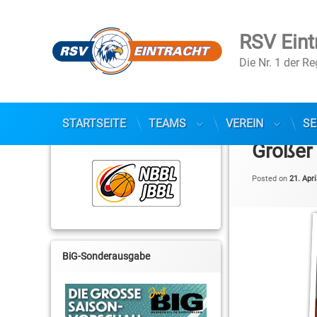
RSV Eint
Die Nr. 1 der R
Skip
to
STARTSEITE
TEAMS
VEREIN
SE
NBBL / JBBL
content
Großer 
Posted on
21. Apri
BiG-Sonderausgabe