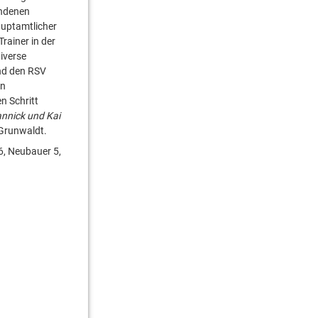
andenen
auptamtlicher
rainer in der
iverse
und den RSV
en
n Schritt
annick und Kai
 Grunwaldt.
6, Neubauer 5,