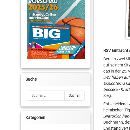
RSV Eintracht 
Bereits zwei M
auf seinem Sit
das in der 25.
„
Wir haben auf
Suche
Erleichternd k
besseren Kraft
Suchen nach:
Sieg.
Entscheidend w
heimischen Tig
„
Natürlich hab
Kategorien
Buchmann, des
Endstand verte