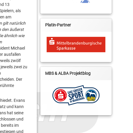
und 13
pielern, als
den am
gilt natürlich
Platin-Partner
ch den äußerst
e ähnlich wie
m
sident Michael
er ausfallen
eweils zwölf
jeweils zwei zu
n
MBS & ALBA Projektblog
cheiden. Der
berühmte
chiedet. Evans
satz und kann
ans hat seine
chlossen und
bereits im
gestiegen und