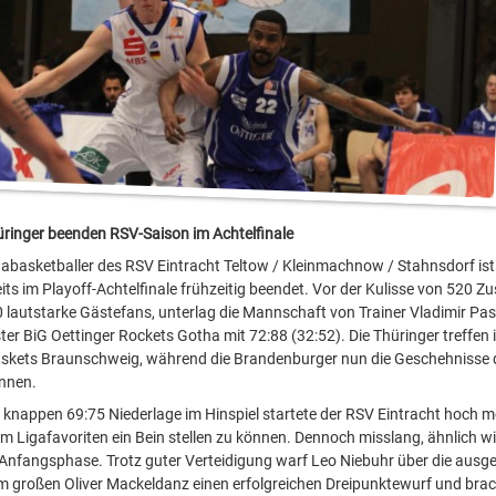
ringer beenden RSV-Saison im Achtelfinale
igabasketballer des RSV Eintracht Teltow / Kleinmachnow / Stahnsdorf ist
its im Playoff-Achtelfinale frühzeitig beendet. Vor der Kulisse von 520 Z
0 lautstarke Gästefans, unterlag die Mannschaft von Trainer Vladimir P
er BiG Oettinger Rockets Gotha mit 72:88 (32:52). Die Thüringer treffen i
askets Braunschweig, während die Brandenburger nun die Geschehnisse 
önnen.
 knappen 69:75 Niederlage im Hinspiel startete der RSV Eintracht hoch mo
 Ligafavoriten ein Bein stellen zu können. Dennoch misslang, ähnlich wi
Anfangsphase. Trotz guter Verteidigung warf Leo Niebuhr über die ausg
 großen Oliver Mackeldanz einen erfolgreichen Dreipunktewurf und brac