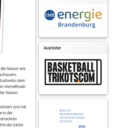
Ausrüster
 die Saison wie
uschauern,
astushenko dem
m Viertelfinale
der Saison
tiviert und mit
e in der
estreckten
hte die Gäste