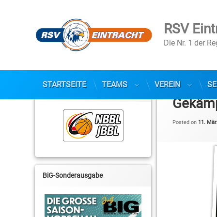
RSV Eint
Die Nr. 1 der R
Skip
to
STARTSEITE
TEAMS
VEREIN
SE
NBBL / JBBL
content
Gekämpf
Posted on
11. Mär
BiG-Sonderausgabe