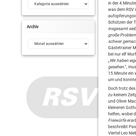
Kategorien
in der 4.Minute
was dem RSV im
aufopferungsvo
Schützen der T
Archiv
insgesamt sieb
große Probleme
schwer gemach
Archiv
Gästetrainer M
bei nur elf Wu
„
Wir haben eige
gesehen
.“, mu
15.Minute ein 
um und konnte 
Doch trotz des
zu keinem Zeit
und Oliver Mack
kleineren Goth
helfen, wobei 
Freiwürfe erar
beschreibt Pas
Viertel Leo Ni