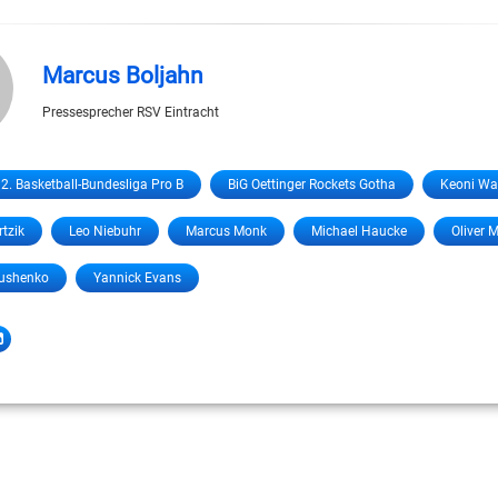
Marcus Boljahn
Pressesprecher RSV Eintracht
2. Basketball-Bundesliga Pro B
BiG Oettinger Rockets Gotha
Keoni Wa
rtzik
Leo Niebuhr
Marcus Monk
Michael Haucke
Oliver 
tushenko
Yannick Evans
LinkedIn