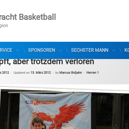
racht Basketball
egion
RVICE
SPONSOREN
SECHSTER MANN
K
t, aber trotzdem verloren
Categories:
z 2012
Updated on
13. März 2012
by
Marcus Boljahn
Herren 1