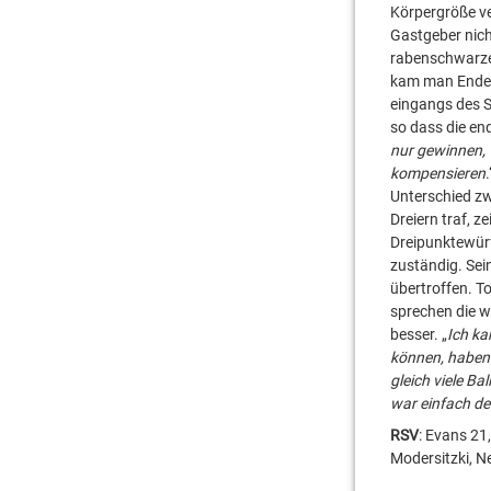
Körpergröße ve
Gastgeber nich
rabenschwarzen
kam man Ende d
eingangs des S
so dass die en
nur gewinnen, 
kompensieren
Unterschied zw
Dreiern traf, 
Dreipunktewürf
zuständig. Se
übertroffen. T
sprechen die w
besser. „
Ich k
können, haben 
gleich viele B
war einfach deu
RSV
: Evans 21
Modersitzki, 