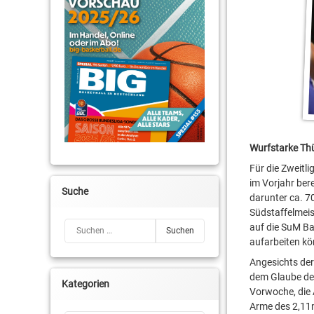
Wurfstarke Thü
Für die Zweitl
im Vorjahr bere
Suche
darunter ca. 7
Südstaffelmeist
Suchen nach:
auf die SuM B
aufarbeiten k
Angesichts der
dem Glaube dem
Kategorien
Vorwoche, die 
Arme des 2,11m