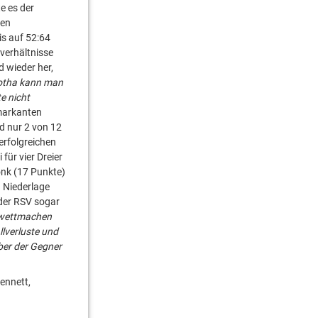
e es der
nen
is auf 52:64
everhältnisse
 wieder her,
Gotha kann man
e nicht
 markanten
d nur 2 von 12
erfolgreichen
für vier Dreier
nk (17 Punkte)
n Niederlage
 der RSV sogar
 wettmachen
lverluste und
ber der Gegner
ennett,