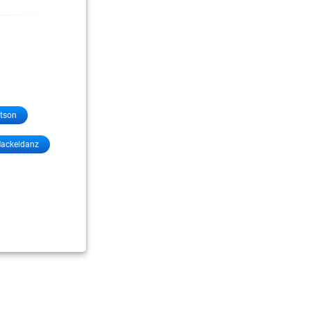
tson
Mackeldanz