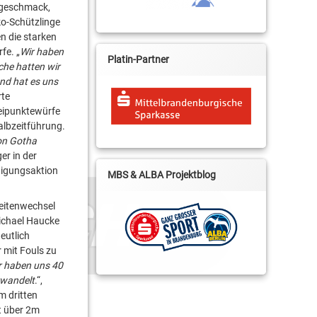
orgeschmack,
ko-Schützlinge
n die starken
fe. „
Wir haben
Platin-Partner
che hatten wir
und hat es uns
rte
reipunktewürfe
albzeitführung.
von Gotha
er in der
digungsaktion
MBS & ALBA Projektblog
Seitenwechsel
Michael Haucke
eutlich
 mit Fouls zu
r haben uns 40
rwandelt
.“,
m dritten
it über 2m