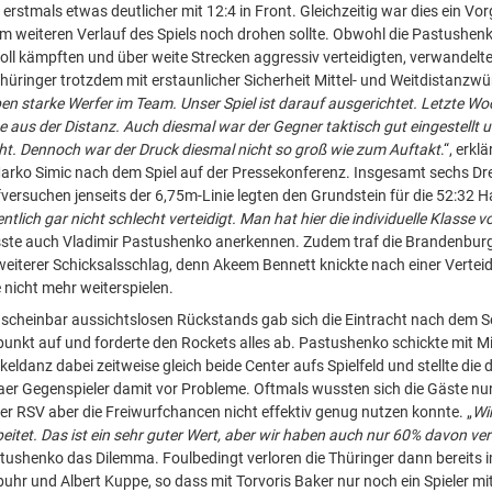
 erstmals etwas deutlicher mit 12:4 in Front. Gleichzeitig war dies ein V
 weiteren Verlauf des Spiels noch drohen sollte. Obwohl die Pastushen
ll kämpften und über weite Strecken aggressiv verteidigten, verwandelte
hüringer trotzdem mit erstaunlicher Sicherheit Mittel- und Weitdistanzwür
en starke Werfer im Team. Unser Spiel ist darauf ausgerichtet. Letzte Wo
 aus der Distanz. Auch diesmal war der Gegner taktisch gut eingestellt 
t. Dennoch war der Druck diesmal nicht so groß wie zum Auftakt
.“, erklä
arko Simic nach dem Spiel auf der Pressekonferenz. Insgesamt sechs D
rfversuchen jenseits der 6,75m-Linie legten den Grundstein für die 52:32 H
ntlich gar nicht schlecht verteidigt. Man hat hier die individuelle Klasse 
sste auch Vladimir Pastushenko anerkennen. Zudem traf die Brandenburg
weiterer Schicksalsschlag, denn Akeem Bennett knickte nach einer Vertei
nicht mehr weiterspielen.
 scheinbar aussichtslosen Rückstands gab sich die Eintracht nach dem 
punkt auf und forderte den Rockets alles ab. Pastushenko schickte mit 
eldanz dabei zeitweise gleich beide Center aufs Spielfeld und stellte die d
aer Gegenspieler damit vor Probleme. Oftmals wussten sich die Gäste nur
der RSV aber die Freiwurfchancen nicht effektiv genug nutzen konnte. „
Wi
beitet. Das ist ein sehr guter Wert, aber wir haben auch nur 60% davon ve
tushenko das Dilemma. Foulbedingt verloren die Thüringer dann bereits i
ebuhr und Albert Kuppe, so dass mit Torvoris Baker nur noch ein Spieler m