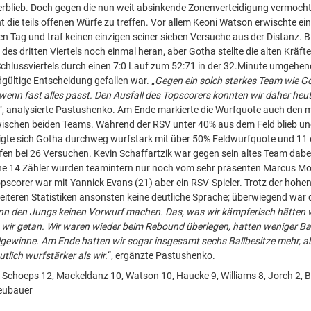
rblieb. Doch gegen die nun weit absinkende Zonenverteidigung vermocht
t die teils offenen Würfe zu treffen. Vor allem Keoni Watson erwischte ei
 Tag und traf keinen einzigen seiner sieben Versuche aus der Distanz. B
es dritten Viertels noch einmal heran, aber Gotha stellte die alten Kräft
chlussviertels durch einen 7:0 Lauf zum 52:71 in der 32.Minute umgehend
dgültige Entscheidung gefallen war. „
Gegen ein solch starkes Team wie 
wenn fast alles passt. Den Ausfall des Topscorers konnten wir daher heut
.“, analysierte Pastushenko. Am Ende markierte die Wurfquote auch den
ischen beiden Teams. Während der RSV unter 40% aus dem Feld blieb un
zeigte sich Gotha durchweg wurfstark mit über 50% Feldwurfquote und 11 
en bei 26 Versuchen. Kevin Schaffartzik war gegen sein altes Team dabei 
ine 14 Zähler wurden teamintern nur noch vom sehr präsenten Marcus Mo
opscorer war mit Yannick Evans (21) aber ein RSV-Spieler. Trotz der hohe
eiteren Statistiken ansonsten keine deutliche Sprache; überwiegend war
ann den Jungs keinen Vorwurf machen. Das, was wir kämpferisch hätten
wir getan. Wir waren wieder beim Rebound überlegen, hatten weniger Bal
allgewinne. Am Ende hatten wir sogar insgesamt sechs Ballbesitze mehr, a
tlich wurfstärker als wir.
“, ergänzte Pastushenko.
, Schoeps 12, Mackeldanz 10, Watson 10, Haucke 9, Williams 8, Jorch 2, B
Neubauer