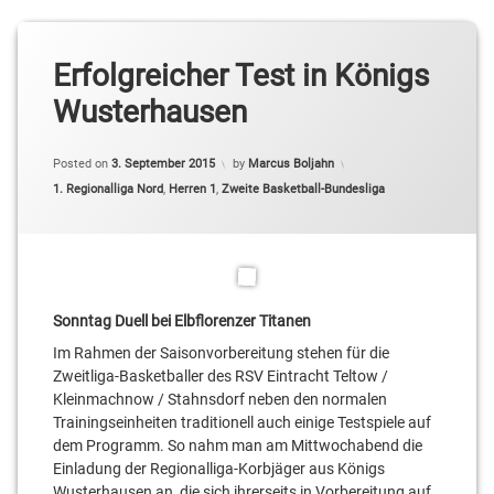
Erfolgreicher Test in Königs
Wusterhausen
Posted on
3. September 2015
by
Marcus Boljahn
Categories:
1. Regionalliga Nord
,
Herren 1
,
Zweite Basketball-Bundesliga
Sonntag Duell bei Elbflorenzer Titanen
Im Rahmen der Saisonvorbereitung stehen für die
Zweitliga-Basketballer des RSV Eintracht Teltow /
Kleinmachnow / Stahnsdorf neben den normalen
Trainingseinheiten traditionell auch einige Testspiele auf
dem Programm. So nahm man am Mittwochabend die
Einladung der Regionalliga-Korbjäger aus Königs
Wusterhausen an, die sich ihrerseits in Vorbereitung auf