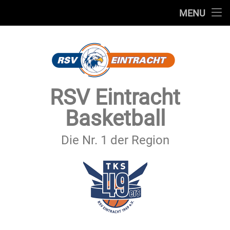
STARTSEITE
MENU
Skip
TEAMS
to
content
VEREIN
SERVICE
RSV Eintracht
SPONSOREN
Basketball
SECHSTER MANN
Die Nr. 1 der Region
KONTAKT
IMPRESSUM & DATENSCHUTZ