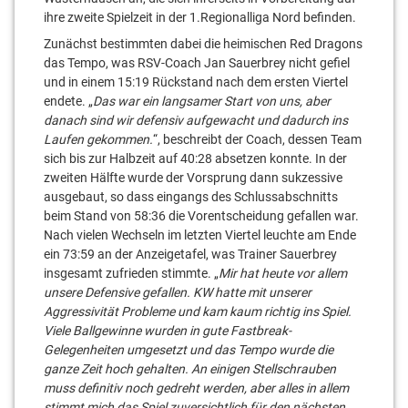
ihre zweite Spielzeit in der 1.Regionalliga Nord befinden.
Zunächst bestimmten dabei die heimischen Red Dragons
das Tempo, was RSV-Coach Jan Sauerbrey nicht gefiel
und in einem 15:19 Rückstand nach dem ersten Viertel
endete. „
Das war ein langsamer Start von uns, aber
danach sind wir defensiv aufgewacht und dadurch ins
Laufen gekommen.
“, beschreibt der Coach, dessen Team
sich bis zur Halbzeit auf 40:28 absetzen konnte. In der
zweiten Hälfte wurde der Vorsprung dann sukzessive
ausgebaut, so dass eingangs des Schlussabschnitts
beim Stand von 58:36 die Vorentscheidung gefallen war.
Nach vielen Wechseln im letzten Viertel leuchte am Ende
ein 73:59 an der Anzeigetafel, was Trainer Sauerbrey
insgesamt zufrieden stimmte. „
Mir hat heute vor allem
unsere Defensive gefallen. KW hatte mit unserer
Aggressivität Probleme und kam kaum richtig ins Spiel.
Viele Ballgewinne wurden in gute Fastbreak-
Gelegenheiten umgesetzt und das Tempo wurde die
ganze Zeit hoch gehalten. An einigen Stellschrauben
muss definitiv noch gedreht werden, aber alles in allem
stimmt mich das Spiel zuversichtlich für den nächsten