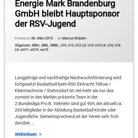
Energie Mark Brandenburg
GmbH bleibt Hauptsponsor
der RSV-Jugend
Posted on
28. März 2013
by
Marcus Boljahn
Categories:
Allgemein
,
IBBA
,
JBBL
,
NBBL
,
U10
,
U12
,
U12 LK
,
U14
,
U14 LK
,
U16
,
U16
LK
,
wU11
,
wU13
,
wu15
Langjährige und nachhaltige Nachwuchsförderung wird
fortgesetzt Basketball beim RSV Eintracht Teltow /
Kleinmachnow / Stahnsdorf ist viel mehr als nur das
zumeist in den Medien präsente Team in der
2.Bundesliga Pro B. Vielmehr sind gut 90% der aktuell ca.
260 Mitglieder in der Abteilung Basketball Kinder oder
Jugendliche. Dementsprechend ist der Verein sehr froh
darüber, …
Weiterlesen