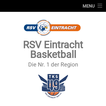
STARTSEITE
MENU
Skip
TEAMS
to
content
VEREIN
SERVICE
RSV Eintracht
SPONSOREN
Basketball
SECHSTER MANN
Die Nr. 1 der Region
KONTAKT
IMPRESSUM & DATENSCHUTZ