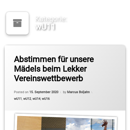
Kategorie:
wU11
Abstimmen für unsere
Mädels beim Lekker
Vereinswettbewerb
Updated on
15. September 2020
Posted on
15. September 2020
by
Marcus Boljahn
Categories:
wU11
,
wU12
,
wU14
,
wU16