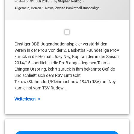
Posted on
31. Juli 2015
by
Stephan Reitzig
Categories:
Allgemein
,
Herren 1
,
News
,
Zweite Basketball-Bundesliga
Einstiger DBB-Jugendnationalspieler verstärkt den
Verein in der ProB Von der 2. Basketball-Bundesliga ProA
zurück in die Heimat: Joey Ney, Kapitän des in der Saison
2014/15 sportlich in die ProB abgestiegenen Teams
Ehingen Urspring, kehrt zurück in ihm bekannte Gefilde
und schließt sich dem RSV Eintracht
Teltow/Stahnsdorf/Kleinmachnow 1949 (RSV) an. Ney
kam einst vom TSV Rudow …
Weiterlesen
Beitragsnavigation