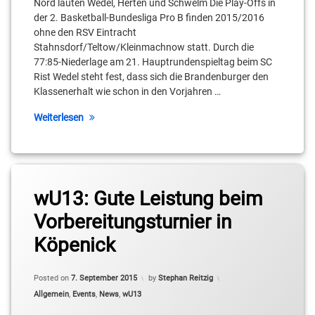
Nord lauten Wedel, Herten und Schwelm Die Play-Offs in
der 2. Basketball-Bundesliga Pro B finden 2015/2016
ohne den RSV Eintracht
Stahnsdorf/Teltow/Kleinmachnow statt. Durch die
77:85-Niederlage am 21. Hauptrundenspieltag beim SC
Rist Wedel steht fest, dass sich die Brandenburger den
Klassenerhalt wie schon in den Vorjahren …
Weiterlesen
wU13: Gute Leistung beim
Vorbereitungsturnier in
Köpenick
Posted on
7. September 2015
by
Stephan Reitzig
Categories:
Allgemein
,
Events
,
News
,
wU13