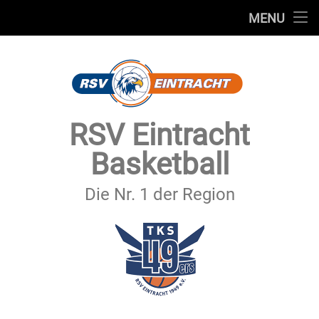
STARTSEITE
MENU
Skip
TEAMS
to
content
VEREIN
SERVICE
RSV Eintracht
SPONSOREN
Basketball
SECHSTER MANN
Die Nr. 1 der Region
KONTAKT
IMPRESSUM & DATENSCHUTZ