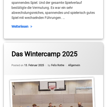
spannendes Spiel. Und der gesamte Spielverlauf
bestätigte die Vermutung. Es war ein sehr
abwechslungsreiches, spannendes und spielerisch gutes
Spiel mit wechselnden Führungen. …
Weiterlesen
Das Wintercamp 2025
Updated on
25. März 2025
Categories:
Posted on
13. Februar 2025
by
Felix Rothe
Allgemein