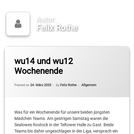
Autor:
Felix Rothe
wu14 und wu12
Wochenende
Categories:
Posted on
24. März 2025
by
Felix Rothe
Allgemein
Was für ein Wochenende für unsere beiden jüngsten
Mädchen Teams. Am gestrigen Samstag waren die
Sealowes Rostock in der Teltower Halle zu Gast. Beide
Teams bis dahin ungeschlagen in der Liga, versprach ein