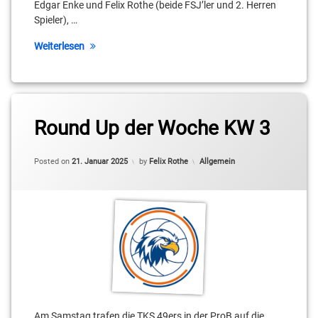
Edgar Enke und Felix Rothe (beide FSJ’ler und 2. Herren
Spieler), …
Weiterlesen
Round Up der Woche KW 3
Categories:
Posted on
21. Januar 2025
by
Felix Rothe
Allgemein
Am Samstag trafen die TKS 49ers in der ProB auf die