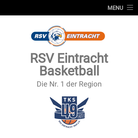
STARTSEITE
MENU
Skip
TEAMS
to
content
VEREIN
SERVICE
RSV Eintracht
SPONSOREN
Basketball
SECHSTER MANN
Die Nr. 1 der Region
KONTAKT
IMPRESSUM & DATENSCHUTZ