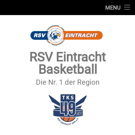
STARTSEITE
MENU
Skip
TEAMS
to
content
VEREIN
SERVICE
RSV Eintracht
SPONSOREN
Basketball
SECHSTER MANN
Die Nr. 1 der Region
KONTAKT
IMPRESSUM & DATENSCHUTZ