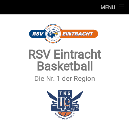
STARTSEITE
MENU
Skip
TEAMS
to
content
VEREIN
SERVICE
RSV Eintracht
SPONSOREN
Basketball
SECHSTER MANN
Die Nr. 1 der Region
KONTAKT
IMPRESSUM & DATENSCHUTZ