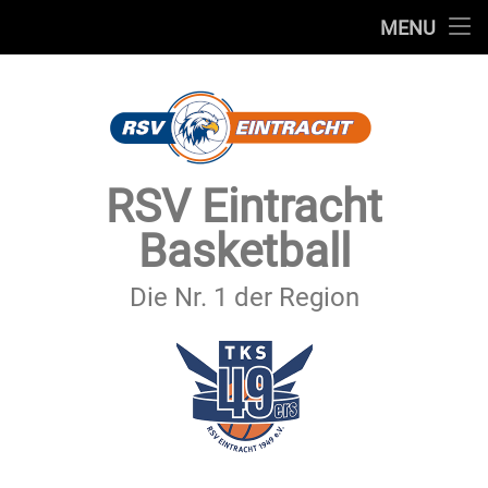
STARTSEITE
MENU
Skip
TEAMS
to
content
VEREIN
SERVICE
RSV Eintracht
SPONSOREN
Basketball
SECHSTER MANN
Die Nr. 1 der Region
KONTAKT
IMPRESSUM & DATENSCHUTZ