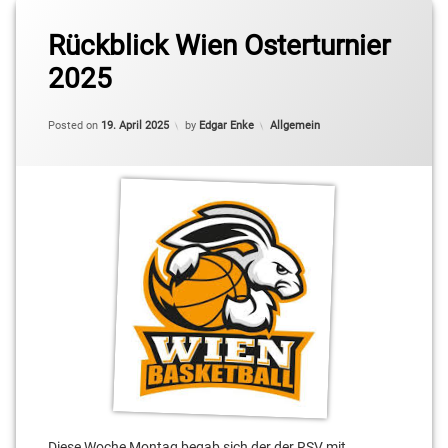
Rückblick Wien Osterturnier
2025
Categories:
Posted on
19. April 2025
by
Edgar Enke
Allgemein
Diese Woche Montag begab sich der der RSV mit