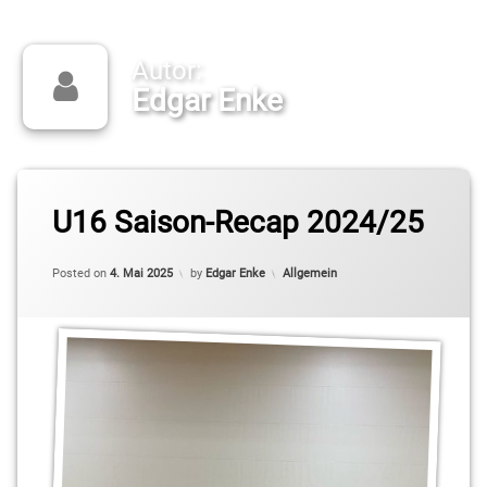
Autor:
Edgar Enke
U16 Saison-Recap 2024/25
Categories:
Posted on
4. Mai 2025
by
Edgar Enke
Allgemein