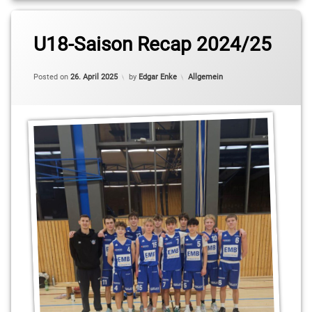
U18-Saison Recap 2024/25
Updated on
26. April 2025
Categories:
Posted on
26. April 2025
by
Edgar Enke
Allgemein